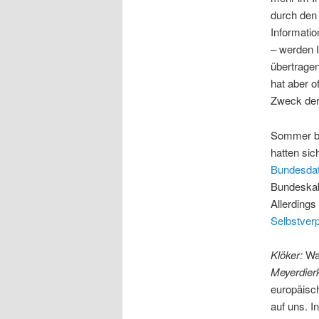
durch den 
Informatio
– werden 
übertragen
hat aber 
Zweck der
Sommer bed
hatten sic
Bundesda
Bundeskabi
Allerdings
Selbstverp
Klöker:
War
Meyerdier
europäisch
auf uns. I