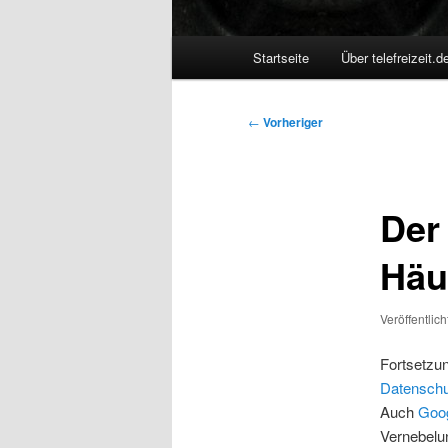
Hauptmenü
Startseite
Über telefreizeit.d
Beitragsnavigation
←
Vorheriger
Der
Häu
Veröffentlic
Fortsetzu
Datenschu
Auch
Goog
Vernebelu