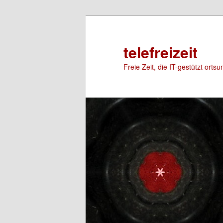
Zum
primären
Inhalt
telefreizeit
springen
Freie Zeit, die IT-gestützt orts