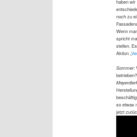
haben wir
entschied
noch zu ei
Fassadenan
Wenn man 
spricht m
stellen. E
Aktion „
Ve
Sommer:
betrieben?
Meyerdier
Herstellun
beschäftig
so etwas n
jetzt zur