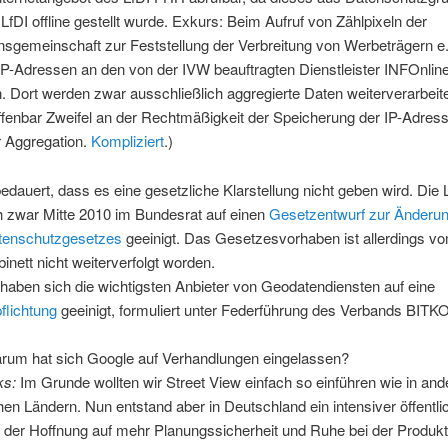
LfDI offline gestellt wurde. Exkurs: Beim Aufruf von Zählpixeln der
nsgemeinschaft zur Feststellung der Verbreitung von Werbeträgern e
IP-Adressen an den von der IVW beauftragten Dienstleister INFOnlin
. Dort werden zwar ausschließlich aggregierte Daten weiterverarbeite
offenbar Zweifel an der Rechtmäßigkeit der Speicherung der IP-Adre
 Aggregation.
Kompliziert
.)
auert, dass es eine gesetzliche Klarstellung nicht geben wird. Die 
h zwar Mitte 2010 im Bundesrat auf einen
Gesetzentwurf zur Änderu
tenschutzgesetzes
geeinigt. Das Gesetzesvorhaben ist allerdings v
nett nicht weiterverfolgt worden.
 haben sich die wichtigsten Anbieter von Geodatendiensten auf eine
flichtung
geeinigt, formuliert unter Federführung des Verbands BITK
um hat sich Google auf Verhandlungen eingelassen?
ks:
Im Grunde wollten wir Street View einfach so einführen wie in and
en Ländern. Nun entstand aber in Deutschland ein intensiver öffentl
n der Hoffnung auf mehr Planungssicherheit und Ruhe bei der Produk