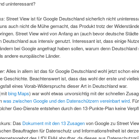
nd uninteressant?
ks:
Street View ist für Google Deutschland sicherlich nicht uninteress
 uns auch nicht die Mühe gemacht, das Produkt trotz der Widerständ
ringen. Street View wird von Anfang an (auch bevor deutsche Städte
 Deutschland aus intensiv genutzt. Interessant ist, dass einige Nutz
ändern bei Google angefragt haben sollen, warum denn Deutschland
ls andere europäische Länder.
er:
Alles in allem ist das für Google Deutschland wohl jetzt schon ein
he Geschichte. Beachtenswert ist, dass das wohl der erste und vielleic
sfall eines Vorab-Widerspruchs dieser Art in Deutschland war.
(mit
bing Maps
) war wohl etwas unvorsichtig mit der schnellen Zusage
en
was zwischen Google und den Datenschützern vereinbart wird
. Fü
olcher Geo-Dienste entstehen durch den 13-Punkte-Plan keine Verpfl
Exkurs: Das
Dokument mit den 13 Zusagen
von Google zu Street Vie
hen Beauftragten für Datenschutz und Informationsfreiheit ist derzei
nternetangebot des LfDI FHH abrufbar, da dieses aus Datenschutzgr