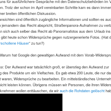
 uns für ausführlichere Gespräche mit den Datenschutzbehörden im V
en. Trotz der schon im April vereinbarten Schritte kam es dann imm
ner breiten öffentlichen Diskussion.
sichten sind öffentlich zugängliche Informationen und sollten es auc
jemandem das Recht abspricht, Straßenpanora-Aufnahmen zu verbr
an sich auch selber das Recht ab Panoramafotos aus dem Urlaub ins
s gibt heute schon Widersprüche gegen nutzergenerierte Fotos. (Hat d
rschollene Häuser
“ zu tun?)
Warum hat Google den gewaltigen Aufwand mit dem Vorab-Widerspr
ks:
Der Aufwand war tatsächlich groß, er überstieg den Aufwand zur
g des Produkte um ein Vielfaches. Es gab etwa 200 Leute, die nur da
t waren, Widersprüche zu bearbeiten. Ein mittelständisches Unterne
icht leisten können. Übrigens müssen wir Personen, die ihren Wider
ücknehmen wollen enttäuschen, da wir
auch die Rohdaten gelöscht
hab