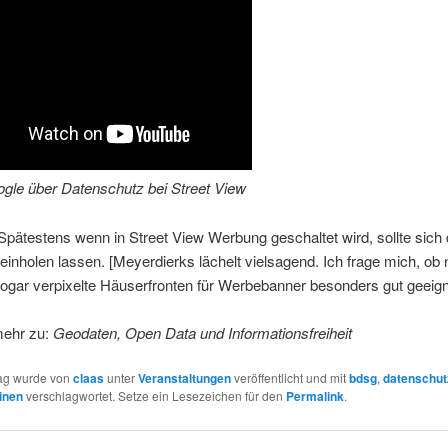
ogle über Datenschutz bei Street View
pätestens wenn in Street View Werbung geschaltet wird, sollte sich
einholen lassen. [Meyerdierks lächelt vielsagend. Ich frage mich, ob 
 sogar verpixelte Häuserfronten für Werbebanner besonders gut geeign
mehr zu:
Geodaten, Open Data und Informationsfreiheit
rag wurde von
claas
unter
Veranstaltungen
veröffentlicht und mit
bdsg
,
datenschut
inen
verschlagwortet. Setze ein Lesezeichen für den
Permalink
.