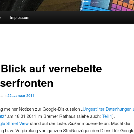
e
Impressum
 Blick auf vernebelte
serfronten
ht am
22. Januar 2011
ng meiner Notizen zur Google-Diskussion „
Ungestillter Datenhunger, 
tz
“ am 18.01.2011 im Bremer Rathaus (siehe auch:
Teil 1
).
le Street View
stand auf der Liste.
Klöker
moderierte an: Macht die
ng bzw. Verpixelung von ganzen Straßenzügen den Dienst für Googl