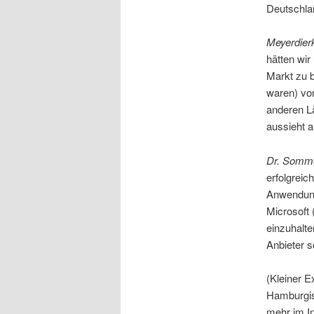
Deutschla
Meyerdier
hätten wir
Markt zu b
waren) von
anderen L
aussieht a
Dr. Somm
erfolgreic
Anwendung
Microsoft 
einzuhalt
Anbieter s
(Kleiner 
Hamburgisc
mehr im I