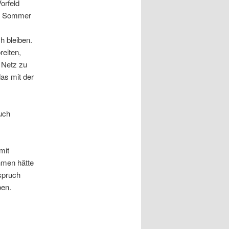
orfeld
er Sommer
h bleiben.
eiten,
 Netz zu
as mit der
uch
mit
hmen hätte
spruch
en.