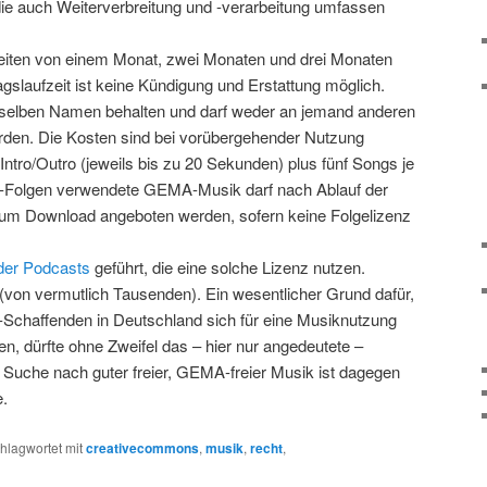
ie auch Weiterverbreitung und -verarbeitung umfassen
eiten von einem Monat, zwei Monaten und drei Monaten
gslaufzeit ist keine Kündigung und Erstattung möglich.
elben Namen behalten und darf weder an jemand anderen
erden. Die Kosten sind bei vorübergehender Nutzung
ntro/Outro (jeweils bis zu 20 Sekunden) plus fünf Songs je
t-Folgen verwendete GEMA-Musik darf nach Ablauf der
 zum Download angeboten werden, sofern keine Folgelizenz
 der Podcasts
geführt, die eine solche Lizenz nutzen.
 (von vermutlich Tausenden). Ein wesentlicher Grund dafür,
Schaffenden in Deutschland sich für eine Musiknutzung
n, dürfte ohne Zweifel das – hier nur angedeutete –
Suche nach guter freier, GEMA-freier Musik ist dagegen
e.
hlagwortet mit
creativecommons
,
musik
,
recht
,