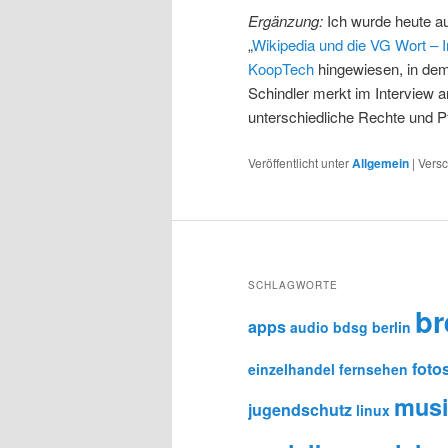
Ergänzung:
Ich wurde heute au
„
Wikipedia und die VG Wort – 
KoopTech
hingewiesen, in dem
Schindler merkt im Intervie
unterschiedliche Rechte und P
Veröffentlicht unter
Allgemein
|
Versc
SCHLAGWORTE
b
apps
audio
bdsg
berlin
foto
einzelhandel
fernsehen
mus
jugendschutz
linux