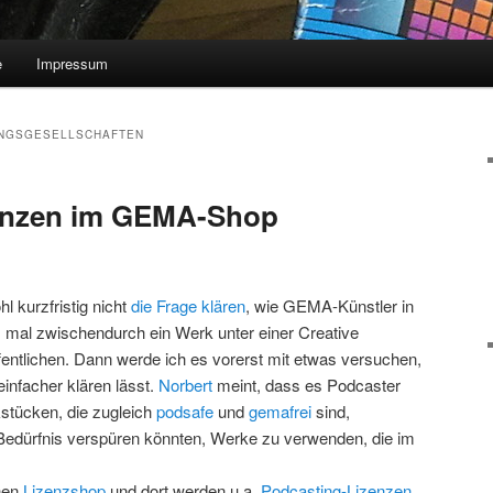
e
Impressum
NGSGESELLSCHAFTEN
enzen im GEMA-Shop
l kurzfristig nicht
die Frage klären
, wie GEMA-Künstler in
z mal zwischendurch ein Werk unter einer Creative
entlichen. Dann werde ich es vorerst mit etwas versuchen,
 einfacher klären lässt.
Norbert
meint, dass es Podcaster
stücken, die zugleich
podsafe
und
gemafrei
sind,
edürfnis verspüren könnten, Werke zu verwenden, die im
nen
Lizenzshop
und dort werden u.a.
Podcasting-Lizenzen