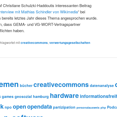
f Christiane Schulzki-Haddoutis interessanten Beitrag
Interview mit Mathias Schindler von Wikimedia
“ bei
 bereits letztes Jahr dieses Thema angesprochen wurde.
w an, dass GEMA- und VG-WORT-Vertragspartner
flichten haben.
hlagwortet mit
creativecommons
,
verwertungsgesellschaften
remen
creativecommons
bücher
datenanalyse
hardware
informationsfrei
s
games
geosozial
hamburg
ik
open
opendata
npo
partizipation
Podc
personalausweis
php