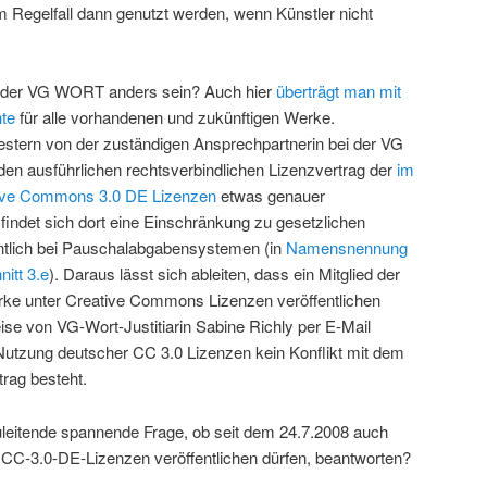
 Regelfall dann genutzt werden, wenn Künstler nicht
ei der VG WORT anders sein? Auch hier
überträgt man mit
te
für alle vorhandenen und zukünftigen Werke.
estern von der zuständigen Ansprechpartnerin bei der VG
en ausführlichen rechtsverbindlichen Lizenzvertrag der
im
ative Commons 3.0 DE Lizenzen
etwas genauer
findet sich dort eine Einschränkung zu gesetzlichen
tlich bei Pauschalabgabensystemen (in
Namensnennung
itt 3.e
). Daraus lässt sich ableiten, dass ein Mitglied der
 unter Creative Commons Lizenzen veröffentlichen
ise von VG-Wort-Justitiarin Sabine Richly per E-Mail
 Nutzung deutscher CC 3.0 Lizenzen kein Konflikt mit dem
ag besteht.
leitende spannende Frage, ob seit dem 24.7.2008 auch
CC-3.0-DE-Lizenzen veröffentlichen dürfen, beantworten?