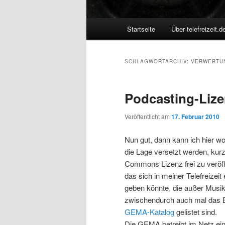
Hauptmenü
Startseite
Über telefreizeit.d
SCHLAGWORTARCHIV:
VERWERTU
Podcasting-Liz
Veröffentlicht am
17. Februar 2010
Nun gut, dann kann ich hier woh
die Lage versetzt werden, kur
Commons Lizenz frei zu veröff
das sich in meiner Telefreizeit
geben könnte, die außer Musik
zwischendurch auch mal das B
GEMA-Katalog
gelistet sind.
Die GEMA betreibt im Netz ei