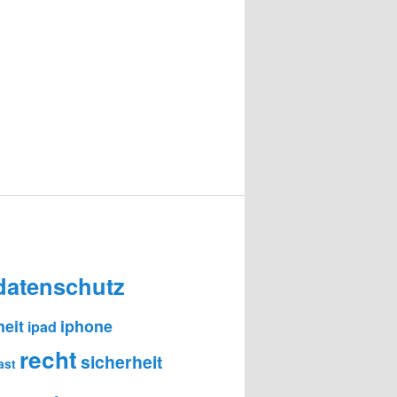
datenschutz
heit
iphone
ipad
recht
sicherheit
ast