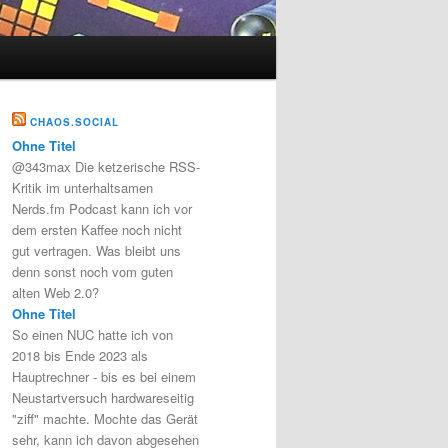
CHAOS.SOCIAL
Ohne Titel
@343max Die ketzerische RSS-
Kritik im unterhaltsamen
Nerds.fm Podcast kann ich vor
dem ersten Kaffee noch nicht
gut vertragen. Was bleibt uns
denn sonst noch vom guten
alten Web 2.0?
Ohne Titel
So einen NUC hatte ich von
2018 bis Ende 2023 als
Hauptrechner - bis es bei einem
Neustartversuch hardwareseitig
"ziff" machte. Mochte das Gerät
sehr, kann ich davon abgesehen