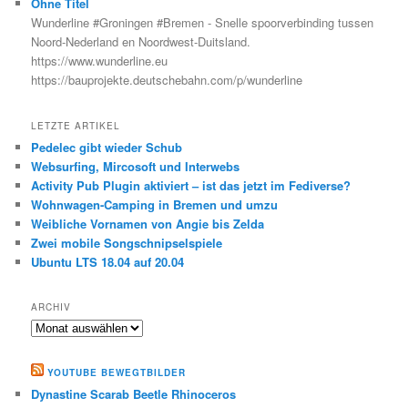
Ohne Titel
Wunderline #Groningen #Bremen - Snelle spoorverbinding tussen
Noord-Nederland en Noordwest-Duitsland.
https://www.wunderline.eu
https://bauprojekte.deutschebahn.com/p/wunderline
LETZTE ARTIKEL
Pedelec gibt wieder Schub
Websurfing, Mircosoft und Interwebs
Activity Pub Plugin aktiviert – ist das jetzt im Fediverse?
Wohnwagen-Camping in Bremen und umzu
Weibliche Vornamen von Angie bis Zelda
Zwei mobile Songschnipselspiele
Ubuntu LTS 18.04 auf 20.04
ARCHIV
Archiv
YOUTUBE BEWEGTBILDER
Dynastine Scarab Beetle Rhinoceros