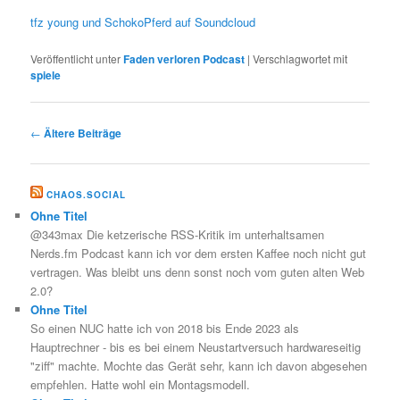
tfz young und SchokoPferd auf Soundcloud
Veröffentlicht unter
Faden verloren Podcast
|
Verschlagwortet mit
spiele
Beitragsnavigation
←
Ältere Beiträge
CHAOS.SOCIAL
Ohne Titel
@343max Die ketzerische RSS-Kritik im unterhaltsamen
Nerds.fm Podcast kann ich vor dem ersten Kaffee noch nicht gut
vertragen. Was bleibt uns denn sonst noch vom guten alten Web
2.0?
Ohne Titel
So einen NUC hatte ich von 2018 bis Ende 2023 als
Hauptrechner - bis es bei einem Neustartversuch hardwareseitig
"ziff" machte. Mochte das Gerät sehr, kann ich davon abgesehen
empfehlen. Hatte wohl ein Montagsmodell.