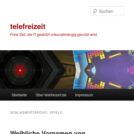
Zum
Zum
primären
sekundären
Such
Inhalt
Inhalt
springen
springen
telefreizeit
Freie Zeit, die IT-gestützt ortsunabhängig genutzt wird.
Hauptmenü
Startseite
Über telefreizeit.de
Impressum
SCHLAGWORTARCHIV:
SPIELE
Weibliche Vornamen von