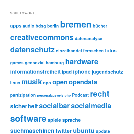
SCHLAGWORTE
bremen
apps
audio
bdsg
berlin
bücher
creativecommons
datenanalyse
datenschutz
fotos
einzelhandel
fernsehen
hardware
games
geosozial
hamburg
informationsfreiheit
iphone
ipad
jugendschutz
musik
open
opendata
linux
npo
recht
partizipation
Podcast
personalausweis
php
socialbar
socialmedia
sicherheit
software
spiele
sprache
ubuntu
suchmaschinen
twitter
update