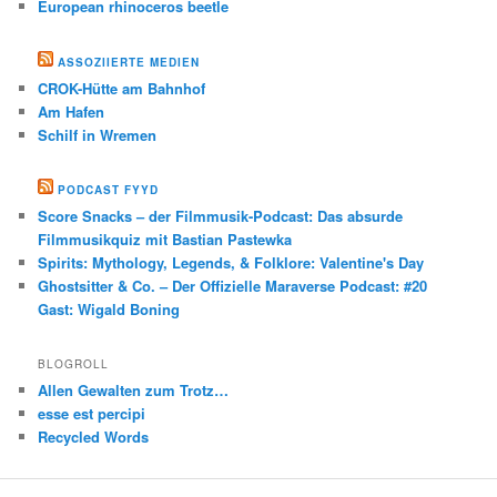
European rhinoceros beetle
ASSOZIIERTE MEDIEN
CROK-Hütte am Bahnhof
Am Hafen
Schilf in Wremen
PODCAST FYYD
Score Snacks – der Filmmusik-Podcast: Das absurde
Filmmusikquiz mit Bastian Pastewka
Spirits: Mythology, Legends, & Folklore: Valentine's Day
Ghostsitter & Co. – Der Offizielle Maraverse Podcast: #20
Gast: Wigald Boning
BLOGROLL
Allen Gewalten zum Trotz…
esse est percipi
Recycled Words