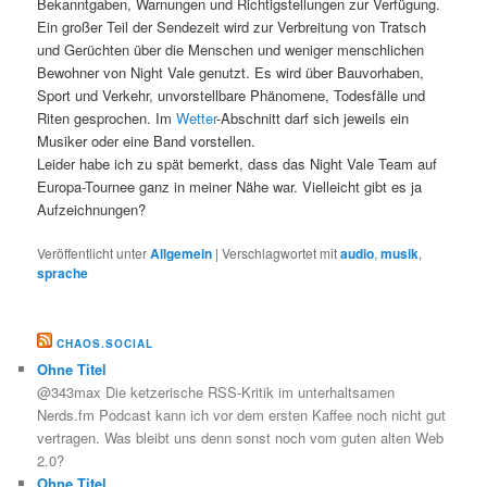
Bekanntgaben, Warnungen und Richtigstellungen zur Verfügung.
Ein großer Teil der Sendezeit wird zur Verbreitung von Tratsch
und Gerüchten über die Menschen und weniger menschlichen
Bewohner von Night Vale genutzt. Es wird über Bauvorhaben,
Sport und Verkehr, unvorstellbare Phänomene, Todesfälle und
Riten gesprochen. Im
Wetter
-Abschnitt darf sich jeweils ein
Musiker oder eine Band vorstellen.
Leider habe ich zu spät bemerkt, dass das Night Vale Team auf
Europa-Tournee ganz in meiner Nähe war. Vielleicht gibt es ja
Aufzeichnungen?
Veröffentlicht unter
Allgemein
|
Verschlagwortet mit
audio
,
musik
,
sprache
CHAOS.SOCIAL
Ohne Titel
@343max Die ketzerische RSS-Kritik im unterhaltsamen
Nerds.fm Podcast kann ich vor dem ersten Kaffee noch nicht gut
vertragen. Was bleibt uns denn sonst noch vom guten alten Web
2.0?
Ohne Titel