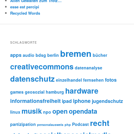
Allen Gewalten zum Trotz…
esse est percipi
Recycled Words
SCHLAGWORTE
bremen
apps
audio
bdsg
berlin
bücher
creativecommons
datenanalyse
datenschutz
fotos
einzelhandel
fernsehen
hardware
games
geosozial
hamburg
informationsfreiheit
iphone
ipad
jugendschutz
musik
open
opendata
linux
npo
recht
partizipation
Podcast
personalausweis
php