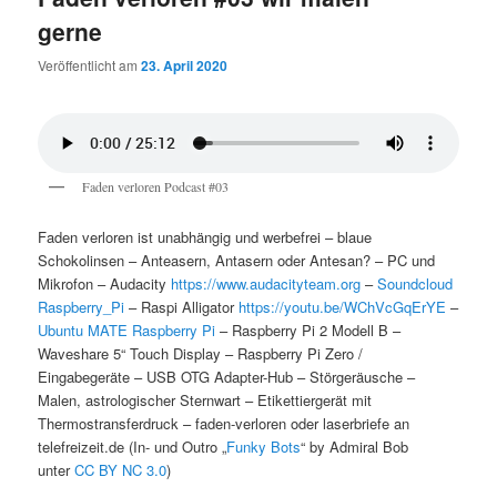
gerne
Veröffentlicht am
23. April 2020
Faden verloren Podcast #03
Faden verloren ist unabhängig und werbefrei – blaue
Schokolinsen – Anteasern, Antasern oder Antesan? – PC und
Mikrofon – Audacity
https://www.audacityteam.org
–
Soundcloud
Raspberry_Pi
– Raspi Alligator
https://youtu.be/WChVcGqErYE
–
Ubuntu MATE Raspberry Pi
– Raspberry Pi 2 Modell B –
Waveshare 5“ Touch Display – Raspberry Pi Zero /
Eingabegeräte – USB OTG Adapter-Hub – Störgeräusche –
Malen, astrologischer Sternwart – Etikettiergerät mit
Thermostransferdruck – faden-verloren oder laserbriefe an
telefreizeit.de (In- und Outro „
Funky Bots
“ by Admiral Bob
unter
CC BY NC 3.0
)