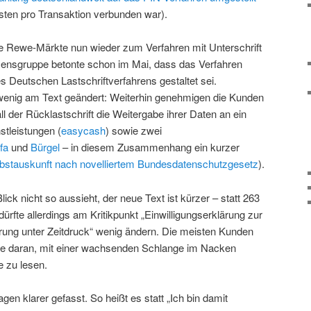
ten pro Transaktion verbunden war).
ie Rewe-Märkte nun wieder zum Verfahren mit Unterschrift
ensgruppe betonte schon im Mai, dass das Verfahren
 Deutschen Lastschriftverfahrens gestaltet sei.
enig am Text geändert: Weiterhin genehmigen die Kunden
all der Rücklastschrift die Weitergabe ihrer Daten an ein
tleistungen (
easycash
) sowie zwei
fa
und
Bürgel
– in diesem Zusammenhang ein kurzer
bstauskunft
nach novelliertem Bundesdatenschutzgesetz
).
ck nicht so aussieht, der neue Text ist kürzer – statt 263
ürfte allerdings am Kritikpunkt „Einwilligungserklärung zur
ung unter Zeitdruck“ wenig ändern. Die meisten Kunden
sse daran, mit einer wachsenden Schlange im Nacken
e zu lesen.
en klarer gefasst. So heißt es statt „Ich bin damit