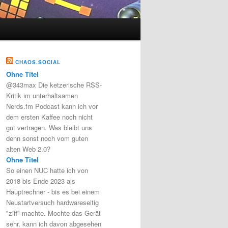
CHAOS.SOCIAL
Ohne Titel
@343max Die ketzerische RSS-
Kritik im unterhaltsamen
Nerds.fm Podcast kann ich vor
dem ersten Kaffee noch nicht
gut vertragen. Was bleibt uns
denn sonst noch vom guten
alten Web 2.0?
Ohne Titel
So einen NUC hatte ich von
2018 bis Ende 2023 als
Hauptrechner - bis es bei einem
Neustartversuch hardwareseitig
"ziff" machte. Mochte das Gerät
sehr, kann ich davon abgesehen