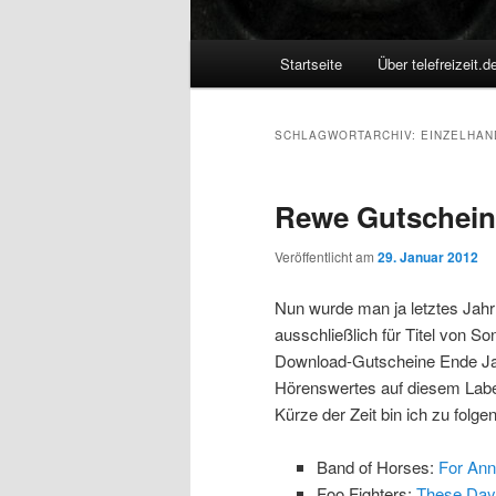
Hauptmenü
Startseite
Über telefreizeit.d
SCHLAGWORTARCHIV:
EINZELHAN
Rewe Gutschein
Veröffentlicht am
29. Januar 2012
Nun wurde man ja letztes Jah
ausschließlich für Titel von 
Download-Gutscheine Ende Janu
Hörenswertes auf diesem Label
Kürze der Zeit bin ich zu folg
Band of Horses:
For Ann
Foo Fighters:
These Day