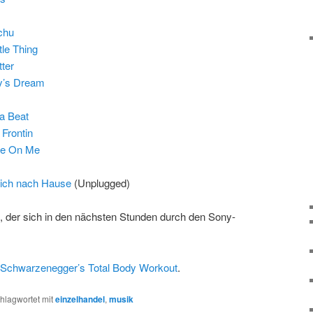
chu
ttle Thing
ter
y’s Dream
a Beat
:
Frontin
ve On Me
ich nach Hause
(Unplugged)
em, der sich in den nächsten Stunden durch den Sony-
 Schwarzenegger’s Total Body Workout
.
hlagwortet mit
einzelhandel
,
musik