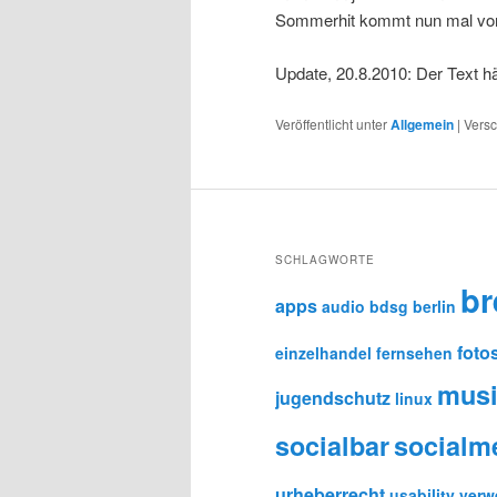
Sommerhit kommt nun mal v
Update, 20.8.2010: Der Text h
Veröffentlicht unter
Allgemein
|
Versc
SCHLAGWORTE
b
apps
audio
bdsg
berlin
foto
einzelhandel
fernsehen
mus
jugendschutz
linux
socialbar
socialm
urheberrecht
usability
verw