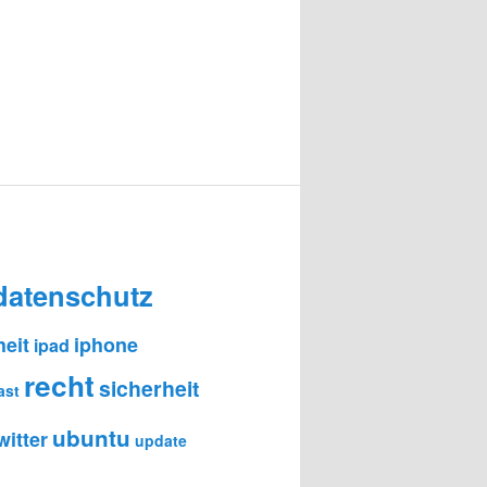
datenschutz
heit
iphone
ipad
recht
sicherheit
ast
ubuntu
witter
update