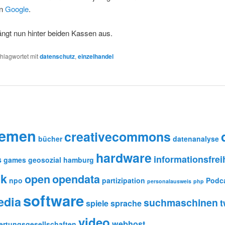
on
Google
.
ängt nun hinter beiden Kassen aus.
hlagwortet mit
datenschutz
,
einzelhandel
remen
creativecommons
bücher
datenanalyse
hardware
informationsfrei
s
games
geosozial
hamburg
ik
open
opendata
npo
partizipation
Podc
personalausweis
php
software
edia
suchmaschinen
t
spiele
sprache
video
webhost
ertungsgesellschaften