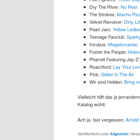
Dry The River:
No Rest
The Strokes:
Machu Pic
Velvet Revolver:
Dirty Li
Pearl Jam:
Yellow Ledbet
Teenage Fanclub:
Spark
Incubus:
Megalomaniac
Foster the People:
Helen
Pharrell Featuring Jay-Z
Roachford:
Lay Your Lo
Pink:
Glitter In The Air
Wir sind Helden:
Bring m
Vielleicht hilft das ja jemand
Katalog wühlt.
Ach ja, fast vergessen:
Arnold
Veröffentlicht unter
Allgemein
|
Versc