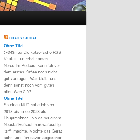
CHAOS.SOCIAL
Ohne Titel
@343max Die ketzerische RSS-
Kritik im unterhaltsamen
Nerds.fm Podcast kann ich vor
dem ersten Kaffee noch nicht
gut vertragen. Was bleibt uns
denn sonst noch vom guten
alten Web 2.0?
Ohne Titel
So einen NUC hatte ich von
2018 bis Ende 2023 als
Hauptrechner - bis es bei einem
Neustartversuch hardwareseitig
"ziff" machte. Mochte das Gerät
sehr, kann ich davon abgesehen