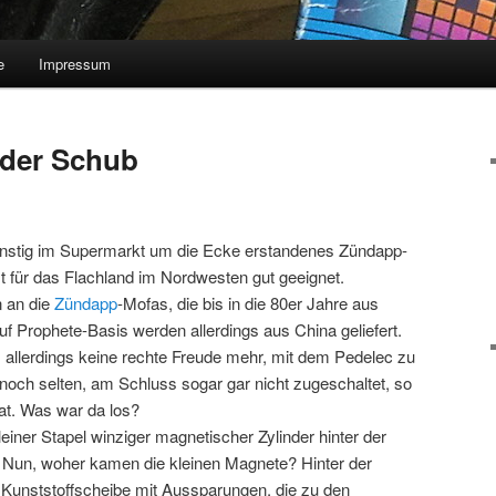
e
Impressum
eder Schub
günstig im Supermarkt um die Ecke erstandenes Zündapp-
t für das Flachland im Nordwesten gut geeignet.
 an die
Zündapp
-Mofas, die bis in die 80er Jahre aus
f Prophete-Basis werden allerdings aus China geliefert.
s allerdings keine rechte Freude mehr, mit dem Pedelec zu
 noch selten, am Schluss sogar gar nicht zugeschaltet, so
at. Was war da los?
leiner Stapel winziger magnetischer Zylinder hinter der
 Nun, woher kamen die kleinen Magnete? Hinter der
e Kunststoffscheibe mit Aussparungen, die zu den