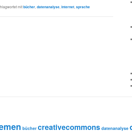
hlagwortet mit
bücher
,
datenanalyse
,
internet
,
sprache
remen
creativecommons
bücher
datenanalyse