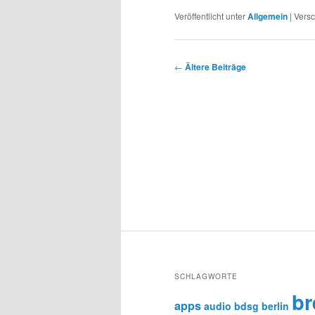
Veröffentlicht unter
Allgemein
|
Versc
Beitragsnavigation
←
Ältere Beiträge
SCHLAGWORTE
b
apps
audio
bdsg
berlin