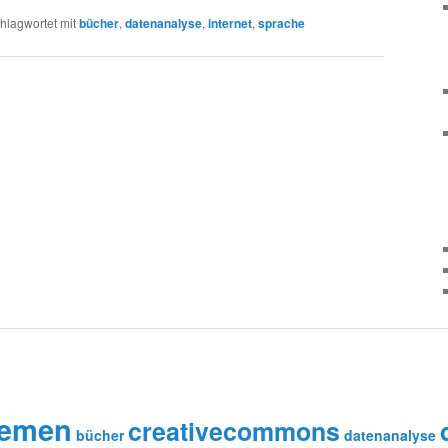
hlagwortet mit
bücher
,
datenanalyse
,
internet
,
sprache
remen
creativecommons
bücher
datenanalyse