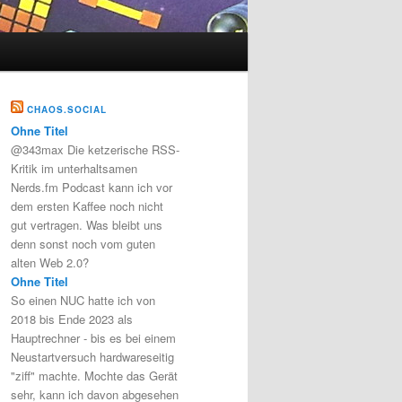
CHAOS.SOCIAL
Ohne Titel
@343max Die ketzerische RSS-
Kritik im unterhaltsamen
Nerds.fm Podcast kann ich vor
dem ersten Kaffee noch nicht
gut vertragen. Was bleibt uns
denn sonst noch vom guten
alten Web 2.0?
Ohne Titel
So einen NUC hatte ich von
2018 bis Ende 2023 als
Hauptrechner - bis es bei einem
Neustartversuch hardwareseitig
"ziff" machte. Mochte das Gerät
sehr, kann ich davon abgesehen