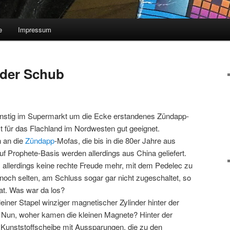
e
Impressum
eder Schub
günstig im Supermarkt um die Ecke erstandenes Zündapp-
t für das Flachland im Nordwesten gut geeignet.
 an die
Zündapp
-Mofas, die bis in die 80er Jahre aus
f Prophete-Basis werden allerdings aus China geliefert.
s allerdings keine rechte Freude mehr, mit dem Pedelec zu
 noch selten, am Schluss sogar gar nicht zugeschaltet, so
at. Was war da los?
leiner Stapel winziger magnetischer Zylinder hinter der
 Nun, woher kamen die kleinen Magnete? Hinter der
e Kunststoffscheibe mit Aussparungen, die zu den