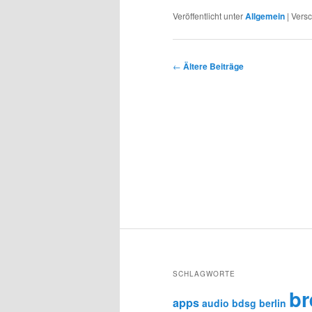
Veröffentlicht unter
Allgemein
|
Versc
Beitragsnavigation
←
Ältere Beiträge
SCHLAGWORTE
b
apps
audio
bdsg
berlin