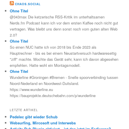
CHAOS.SOCIAL
Ohne Titel
@343max Die ketzerische RSS-Kritik im unterhaltsamen
Nerds.fm Podcast kann ich vor dem ersten Kaffee noch nicht gut
vertragen. Was bleibt uns denn sonst noch vom guten alten Web
2.0?
Ohne Titel
So einen NUC hatte ich von 2018 bis Ende 2023 als
Hauptrechner - bis es bei einem Neustartversuch hardwareseitig
"ziff" machte. Mochte das Gerät sehr, kann ich davon abgesehen
empfehlen. Hatte wohl ein Montagsmodell.
Ohne Titel
Wunderline #Groningen #Bremen - Snelle spoorverbinding tussen
Noord-Nederland en Noordwest-Duitsland.
https://www.wunderline.eu
https://bauprojekte.deutschebahn.com/p/wunderline
LETZTE ARTIKEL
Pedelec gibt wieder Schub
Websurfing, Mircosoft und Interwebs
Activity Pub Plugin aktiviert – ist das jetzt im Fediverse?