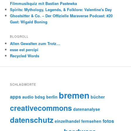
Filmmusikquiz mit Bastian Pastewka
Spirits: Mythology, Legends, & Folklore: Valentine's Day
Ghostsitter & Co. – Der Offizielle Maraverse Podcast: #20
Gast: Wigald Boning
BLOGROLL
Allen Gewalten zum Trotz…
esse est percipi
Recycled Words
SCHLAGWORTE
bremen
apps
audio
bdsg
berlin
bücher
creativecommons
datenanalyse
datenschutz
fotos
einzelhandel
fernsehen