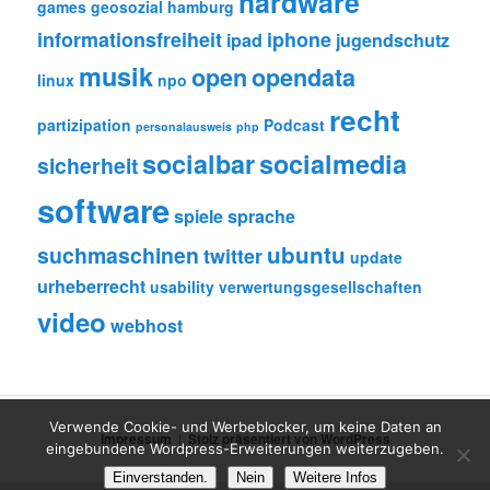
hardware
games
geosozial
hamburg
informationsfreiheit
iphone
ipad
jugendschutz
musik
open
opendata
linux
npo
recht
partizipation
Podcast
personalausweis
php
socialbar
socialmedia
sicherheit
software
spiele
sprache
ubuntu
suchmaschinen
twitter
update
urheberrecht
usability
verwertungsgesellschaften
video
webhost
Verwende Cookie- und Werbeblocker, um keine Daten an
Impressum
Stolz präsentiert von WordPress
eingebundene Wordpress-Erweiterungen weiterzugeben.
Einverstanden.
Nein
Weitere Infos