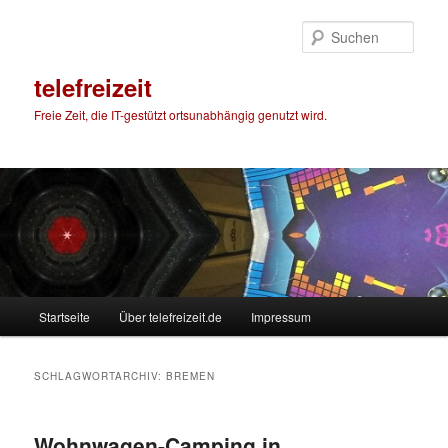
Zum
Zum
primären
sekundären
Such
Inhalt
Inhalt
springen
springen
telefreizeit
Freie Zeit, die IT-gestützt ortsunabhängig genutzt wird.
Hauptmenü
Startseite
Über telefreizeit.de
Impressum
SCHLAGWORTARCHIV:
BREMEN
Wohnwagen-Camping in