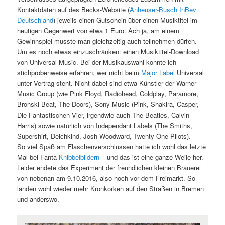
Kontaktdaten auf des Becks-Website (
Anheuser-Busch InBev
Deutschland
) jeweils einen Gutschein über einen Musiktitel im
heutigen Gegenwert von etwa 1 Euro. Ach ja, am einem
Gewinnspiel musste man gleichzeitig auch teilnehmen dürfen.
Um es noch etwas einzuschränken: einen Musiktitel-Download
von Universal Music. Bei der Musikauswahl konnte ich
stichprobenweise erfahren, wer nicht beim
Major Label
Universal
unter Vertrag steht. Nicht dabei sind etwa Künstler der Warner
Music Group (wie Pink Floyd, Radiohead, Coldplay, Paramore,
Bronski Beat, The Doors), Sony Music (Pink, Shakira, Casper,
Die Fantastischen Vier, irgendwie auch The Beatles, Calvin
Harris) sowie natürlich von Independant Labels (The Smiths,
Supershirt, Deichkind, Josh Woodward, Twenty One Pilots).
So viel Spaß am Flaschenverschlüssen hatte ich wohl das letzte
Mal bei Fanta-
Knibbelbildern
– und das ist eine ganze Weile her.
Leider endete das Experiment der freundlichen kleinen Brauerei
von nebenan am 9.10.2016, also noch vor dem Freimarkt. So
landen wohl wieder mehr Kronkorken auf den Straßen in Bremen
und anderswo.