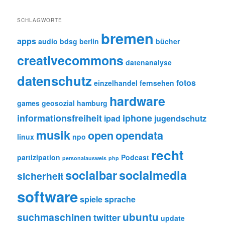
SCHLAGWORTE
bremen
apps
audio
bdsg
berlin
bücher
creativecommons
datenanalyse
datenschutz
fotos
einzelhandel
fernsehen
hardware
games
geosozial
hamburg
informationsfreiheit
iphone
ipad
jugendschutz
musik
open
opendata
linux
npo
recht
partizipation
Podcast
personalausweis
php
socialbar
socialmedia
sicherheit
software
spiele
sprache
ubuntu
suchmaschinen
twitter
update