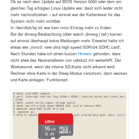
Ob es nach dem Update auf BIOS Version 0060 oder dem am
gleichen Tag erfolgten Linux-Update war, lässt sich leider nicht
mehr nachvollziehen – auf einmal war der Kartenleser für das
System nicht mehr sichtbar.
In /dev/disk/by-id/ war kein mmc-Eintrag mehr zu finden.
Bei der dmesg-Beobachtung (über watch ‚dmesg | tail‘) kamen
auf einmal überhaupt keine Meldungen mehr. Erwartet hatte ich
etwas wie „mmc0: new ultra high speed SDR104 SDHC card“.
Nach Stunden habe ich einen kurzen
Hinweis
gefunden, dass
nicht etwa das Neuinstallieren von udisks2 mir weiterhilft. Der
Workaround, wenn die interne SD-Karte nicht erkannt wird:
Rechner ohne Karte in der Sleep-Modus versetzen, dann wecken
und Karte einlegen. Funktioniert.