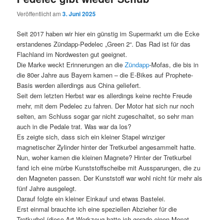
Veröffentlicht am
3. Juni 2025
Seit 2017 haben wir hier ein günstig im Supermarkt um die Ecke
erstandenes Zündapp-Pedelec „Green 2“. Das Rad ist für das
Flachland im Nordwesten gut geeignet.
Die Marke weckt Erinnerungen an die
Zündapp
-Mofas, die bis in
die 80er Jahre aus Bayern kamen – die E-Bikes auf Prophete-
Basis werden allerdings aus China geliefert.
Seit dem letzten Herbst war es allerdings keine rechte Freude
mehr, mit dem Pedelec zu fahren. Der Motor hat sich nur noch
selten, am Schluss sogar gar nicht zugeschaltet, so sehr man
auch in die Pedale trat. Was war da los?
Es zeigte sich, dass sich ein kleiner Stapel winziger
magnetischer Zylinder hinter der Tretkurbel angesammelt hatte.
Nun, woher kamen die kleinen Magnete? Hinter der Tretkurbel
fand ich eine mürbe Kunststoffscheibe mit Aussparungen, die zu
den Magneten passen. Der Kunststoff war wohl nicht für mehr als
fünf Jahre ausgelegt.
Darauf folgte ein kleiner Einkauf und etwas Bastelei.
Erst einmal brauchte ich eine speziellen Abzieher für die
Tretkurbel (diese Art Werkzeug hatte ich gerade einen Monat