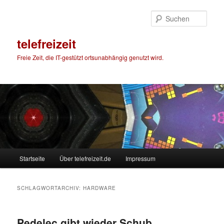
Zum
Zum
primären
sekundären
Such
Inhalt
Inhalt
springen
springen
telefreizeit
Freie Zeit, die IT-gestützt ortsunabhängig genutzt wird.
Hauptmenü
Startseite
Über telefreizeit.de
Impressum
SCHLAGWORTARCHIV:
HARDWARE
Pedelec gibt wieder Schub