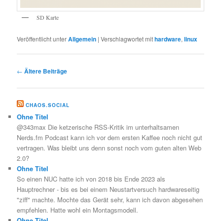
SD Karte
Veröffentlicht unter
Allgemein
|
Verschlagwortet mit
hardware
,
linux
Beitragsnavigation
←
Ältere Beiträge
CHAOS.SOCIAL
Ohne Titel
@343max Die ketzerische RSS-Kritik im unterhaltsamen
Nerds.fm Podcast kann ich vor dem ersten Kaffee noch nicht gut
vertragen. Was bleibt uns denn sonst noch vom guten alten Web
2.0?
Ohne Titel
So einen NUC hatte ich von 2018 bis Ende 2023 als
Hauptrechner - bis es bei einem Neustartversuch hardwareseitig
"ziff" machte. Mochte das Gerät sehr, kann ich davon abgesehen
empfehlen. Hatte wohl ein Montagsmodell.
Ohne Titel