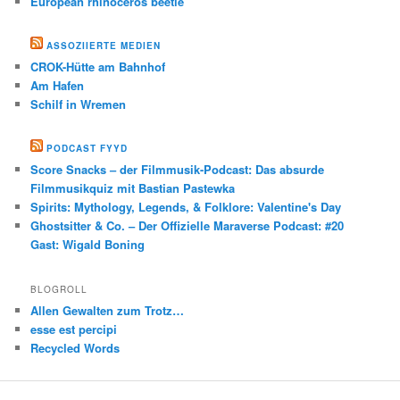
European rhinoceros beetle
ASSOZIIERTE MEDIEN
CROK-Hütte am Bahnhof
Am Hafen
Schilf in Wremen
PODCAST FYYD
Score Snacks – der Filmmusik-Podcast: Das absurde
Filmmusikquiz mit Bastian Pastewka
Spirits: Mythology, Legends, & Folklore: Valentine's Day
Ghostsitter & Co. – Der Offizielle Maraverse Podcast: #20
Gast: Wigald Boning
BLOGROLL
Allen Gewalten zum Trotz…
esse est percipi
Recycled Words