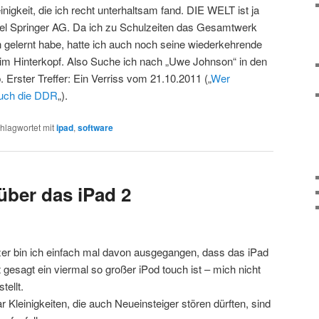
igkeit, die ich recht unterhaltsam fand. DIE WELT ist ja
xel Springer AG. Da ich zu Schulzeiten das Gesamtwerk
gelernt habe, hatte ich auch noch seine wiederkehrende
g im Hinterkopf. Also Suche ich nach „Uwe Johnson“ in den
Erster Treffer: Ein Verriss vom 21.10.2011 („
Wer
 auch die DDR
„).
hlagwortet mit
ipad
,
software
über das iPad 2
zer bin ich einfach mal davon ausgegangen, dass das iPad
t gesagt ein viermal so großer iPod touch ist – mich nicht
tellt.
ar Kleinigkeiten, die auch Neueinsteiger stören dürften, sind