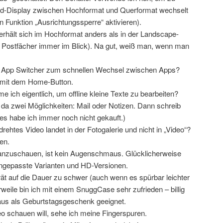
ad-Display zwischen Hochformat und Querformat wechselt
n Funktion „Ausrichtungssperre“ aktivieren).
hält sich im Hochformat anders als in der Landscape-
ie Postfächer immer im Blick). Na gut, weiß man, wenn man
er App Switcher zum schnellen Wechsel zwischen Apps?
 mit dem Home-Button.
ch eigentlich, um offline kleine Texte zu bearbeiten?
da zwei Möglichkeiten: Mail oder Notizen. Dann schreib
ges habe ich immer noch nicht gekauft.)
rehtes Video landet in der Fotogalerie und nicht in „Video“?
en.
anzuschauen, ist kein Augenschmaus. Glücklicherweise
ngepasste Varianten und HD-Versionen.
rät auf die Dauer zu schwer (auch wenn es spürbar leichter
lerweile bin ich mit einem SnuggCase sehr zufrieden – billig
haus als Geburtstagsgeschenk geeignet.
o schauen will, sehe ich meine Fingerspuren.