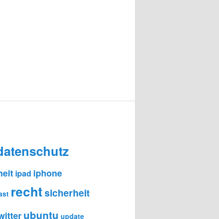
datenschutz
heit
iphone
ipad
recht
sicherheit
ast
ubuntu
witter
update