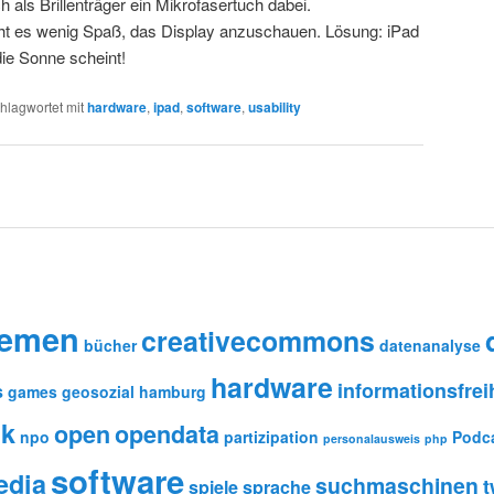
 als Brillenträger ein Mikrofasertuch dabei.
t es wenig Spaß, das Display anzuschauen. Lösung: iPad
ie Sonne scheint!
hlagwortet mit
hardware
,
ipad
,
software
,
usability
remen
creativecommons
bücher
datenanalyse
hardware
informationsfrei
s
games
geosozial
hamburg
ik
open
opendata
npo
partizipation
Podc
personalausweis
php
software
edia
suchmaschinen
t
spiele
sprache