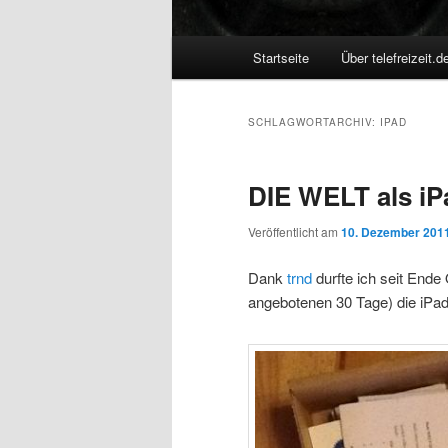
Hauptmenü
Startseite
Über telefreizeit.d
SCHLAGWORTARCHIV:
IPAD
DIE WELT als iP
Veröffentlicht am
10. Dezember 201
Dank
trnd
durfte ich seit Ende 
angebotenen 30 Tage) die iP