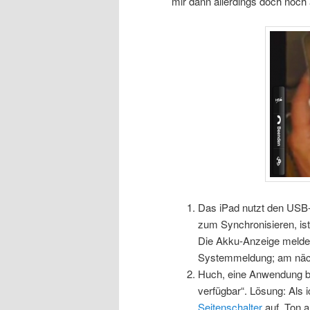
mir dann allerdings doch noch 
Das iPad nutzt den USB
zum Synchronisieren, ist
Die Akku-Anzeige meldet 
Systemmeldung; am nächs
Huch, eine Anwendung be
verfügbar“. Lösung: Als
Seitenschalter
auf „Ton a