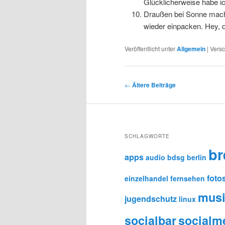
Glücklicherweise habe ich
Draußen bei Sonne mach
wieder einpacken. Hey, d
Veröffentlicht unter
Allgemein
|
Versc
Beitragsnavigation
←
Ältere Beiträge
SCHLAGWORTE
b
apps
audio
bdsg
berlin
foto
einzelhandel
fernsehen
mus
jugendschutz
linux
socialbar
socialm