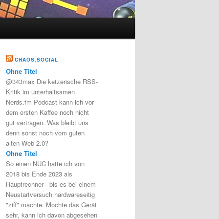
CHAOS.SOCIAL
Ohne Titel
@343max Die ketzerische RSS-
Kritik im unterhaltsamen
Nerds.fm Podcast kann ich vor
dem ersten Kaffee noch nicht
gut vertragen. Was bleibt uns
denn sonst noch vom guten
alten Web 2.0?
Ohne Titel
So einen NUC hatte ich von
2018 bis Ende 2023 als
Hauptrechner - bis es bei einem
Neustartversuch hardwareseitig
"ziff" machte. Mochte das Gerät
sehr, kann ich davon abgesehen