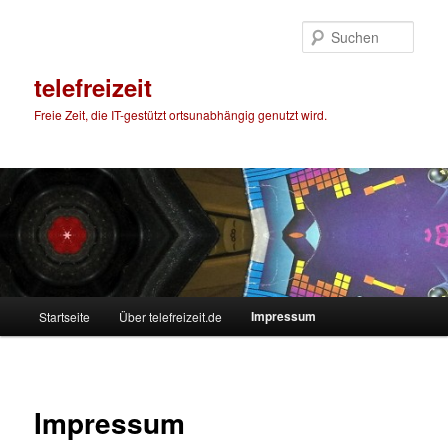
Zum
primären
Such
Inhalt
springen
telefreizeit
Freie Zeit, die IT-gestützt ortsunabhängig genutzt wird.
Hauptmenü
Impressum
Startseite
Über telefreizeit.de
Impressum