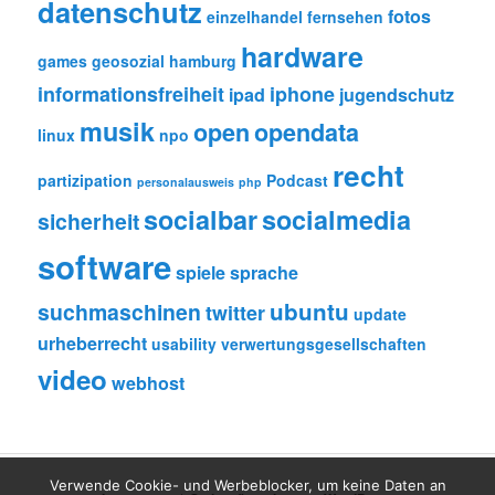
datenschutz
fotos
einzelhandel
fernsehen
hardware
games
geosozial
hamburg
informationsfreiheit
iphone
ipad
jugendschutz
musik
open
opendata
linux
npo
recht
partizipation
Podcast
personalausweis
php
socialbar
socialmedia
sicherheit
software
spiele
sprache
ubuntu
suchmaschinen
twitter
update
urheberrecht
usability
verwertungsgesellschaften
video
webhost
Verwende Cookie- und Werbeblocker, um keine Daten an