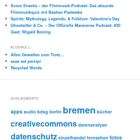
Score Snacks – der Filmmusik-Podcast: Das absurde
Filmmusikquiz mit Bastian Pastewka
Spirits: Mythology, Legends, & Folklore: Valentine's Day
Ghostsitter & Co. – Der Offizielle Maraverse Podcast: #20
Gast: Wigald Boning
BLOGROLL
Allen Gewalten zum Trotz…
esse est percipi
Recycled Words
SCHLAGWORTE
bremen
apps
audio
bdsg
berlin
bücher
creativecommons
datenanalyse
datenschutz
fotos
einzelhandel
fernsehen