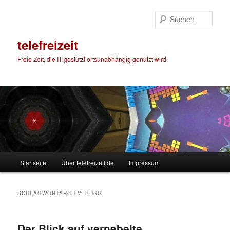
Zum
Zum
primären
sekundären
Such
Inhalt
Inhalt
springen
springen
telefreizeit
Freie Zeit, die IT-gestützt ortsunabhängig genutzt wird.
Hauptmenü
Startseite
Über telefreizeit.de
Impressum
SCHLAGWORTARCHIV:
BDSG
Der Blick auf vernebelte