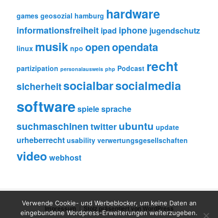
hardware
games
geosozial
hamburg
informationsfreiheit
iphone
ipad
jugendschutz
musik
open
opendata
linux
npo
recht
partizipation
Podcast
personalausweis
php
socialbar
socialmedia
sicherheit
software
spiele
sprache
ubuntu
suchmaschinen
twitter
update
urheberrecht
usability
verwertungsgesellschaften
video
webhost
Verwende Cookie- und Werbeblocker, um keine Daten an
Impressum
Stolz präsentiert von WordPress
eingebundene Wordpress-Erweiterungen weiterzugeben.