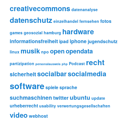
creativecommons
datenanalyse
datenschutz
fotos
einzelhandel
fernsehen
hardware
games
geosozial
hamburg
informationsfreiheit
iphone
ipad
jugendschutz
musik
open
opendata
linux
npo
recht
partizipation
Podcast
personalausweis
php
socialbar
socialmedia
sicherheit
software
spiele
sprache
ubuntu
suchmaschinen
twitter
update
urheberrecht
usability
verwertungsgesellschaften
video
webhost