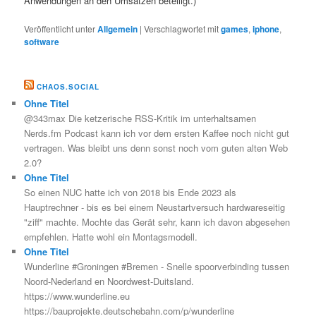
Anwendungen an den Umsätzen beteiligt.)
Veröffentlicht unter
Allgemein
|
Verschlagwortet mit
games
,
iphone
,
software
CHAOS.SOCIAL
Ohne Titel
@343max Die ketzerische RSS-Kritik im unterhaltsamen
Nerds.fm Podcast kann ich vor dem ersten Kaffee noch nicht gut
vertragen. Was bleibt uns denn sonst noch vom guten alten Web
2.0?
Ohne Titel
So einen NUC hatte ich von 2018 bis Ende 2023 als
Hauptrechner - bis es bei einem Neustartversuch hardwareseitig
"ziff" machte. Mochte das Gerät sehr, kann ich davon abgesehen
empfehlen. Hatte wohl ein Montagsmodell.
Ohne Titel
Wunderline #Groningen #Bremen - Snelle spoorverbinding tussen
Noord-Nederland en Noordwest-Duitsland.
https://www.wunderline.eu
https://bauprojekte.deutschebahn.com/p/wunderline