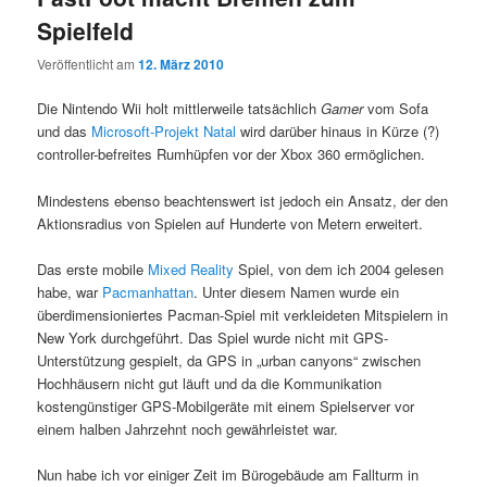
Spielfeld
Veröffentlicht am
12. März 2010
Die Nintendo Wii holt mittlerweile tatsächlich
Gamer
vom Sofa
und das
Microsoft-Projekt Natal
wird darüber hinaus in Kürze (?)
controller-befreites Rumhüpfen vor der Xbox 360 ermöglichen.
Mindestens ebenso beachtenswert ist jedoch ein Ansatz, der den
Aktionsradius von Spielen auf Hunderte von Metern erweitert.
Das erste mobile
Mixed Reality
Spiel, von dem ich 2004 gelesen
habe, war
Pacmanhattan
. Unter diesem Namen wurde ein
überdimensioniertes Pacman-Spiel mit verkleideten Mitspielern in
New York durchgeführt. Das Spiel wurde nicht mit GPS-
Unterstützung gespielt, da GPS in „urban canyons“ zwischen
Hochhäusern nicht gut läuft und da die Kommunikation
kostengünstiger GPS-Mobilgeräte mit einem Spielserver vor
einem halben Jahrzehnt noch gewährleistet war.
Nun habe ich vor einiger Zeit im Bürogebäude am Fallturm in