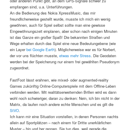
oder anderen Punkt gibt, an dem GPS-Signale schwer zu
empfangen sind, u.a. Unterführungen.
An die Bedienung des Nokia XpressMusic, das mir
freundlicherweise gestellt wurde, musste ich mich ein wenig
gewöhnen, auch für Spiel selbst sollte man eine gewisse
Eingewöhnungszeit einplanen, aber schon nach einigen Minuten
ist das Ganze ein großer Spaß! Die bekannten Straßen und
Wege erhalten durch das Spiel eine neue Bedeutungebene (wie
ein Layer
bei Google Earth
). Möglicherweise war es für Norbert,
der vor uns flüchten musste,
etwas mehr Stress
. Die Geodaten
werden bei der Speicherung nur einem frei gewählten Pseudonym
zugeordnet.
FastFoot lässt erahnen, wie mixed- oder augmented-reality
Games zukünftig Online-Computerspiele mit dem Offline-Leben
verbinden werden. Mit realitätserweiternden Brillen wird es dann
wohl noch schwieriger, daran zu denken: Nein, ich bin nicht in der
Matrix, da laufen noch andere echte Menschen und es gilt die
StVO
.
Ich kann mir eine Situation vorstellen, in denen Personen nachts
allein auf Sportplätzen – nach einem für Dritte unerklärlichen
Muster – hin und her rennen. Sie tun dies, weil gerade die