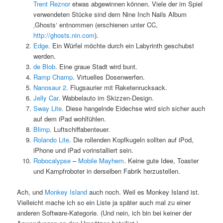
Trent Reznor
etwas abgewinnen können. Viele der im Spiel
verwendeten Stücke sind dem Nine Inch Nails Album
‚Ghosts‘ entnommen (erschienen unter CC,
http://ghosts.nin.com
).
Edge
. Ein Würfel möchte durch ein Labyrinth geschubst
werden.
de Blob
. Eine graue Stadt wird bunt.
Ramp
Champ
. Virtuelles Dosenwerfen.
Nanosaur 2
. Flugsaurier mit Raketenrucksack.
Jelly Car
. Wabbelauto im Skizzen-Design.
Sway
Lite
. Diese hangelnde Eidechse wird sich sicher auch
auf dem iPad wohlfühlen.
Blimp
. Luftschiffabenteuer.
Rolando
Lite
. Die rollenden Kopfkugeln sollten auf iPod,
iPhone und iPad vorinstalliert sein.
Robocalypse
–
Mobile Mayhem
. Keine gute Idee, Toaster
und Kampfroboter in derselben Fabrik herzustellen.
Ach, und
Monkey Island
auch noch. Weil es Monkey Island ist.
Vielleicht mache ich so ein Liste ja später auch mal zu einer
anderen Software-Kategorie. (Und nein, ich bin bei keiner der