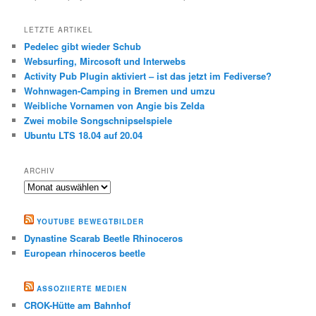
LETZTE ARTIKEL
Pedelec gibt wieder Schub
Websurfing, Mircosoft und Interwebs
Activity Pub Plugin aktiviert – ist das jetzt im Fediverse?
Wohnwagen-Camping in Bremen und umzu
Weibliche Vornamen von Angie bis Zelda
Zwei mobile Songschnipselspiele
Ubuntu LTS 18.04 auf 20.04
ARCHIV
Archiv
YOUTUBE BEWEGTBILDER
Dynastine Scarab Beetle Rhinoceros
European rhinoceros beetle
ASSOZIIERTE MEDIEN
CROK-Hütte am Bahnhof