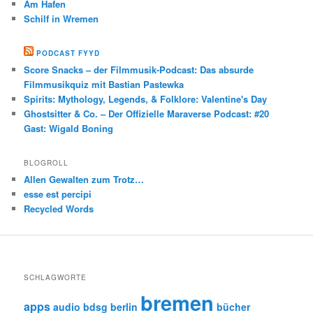
Am Hafen
Schilf in Wremen
PODCAST FYYD
Score Snacks – der Filmmusik-Podcast: Das absurde
Filmmusikquiz mit Bastian Pastewka
Spirits: Mythology, Legends, & Folklore: Valentine's Day
Ghostsitter & Co. – Der Offizielle Maraverse Podcast: #20
Gast: Wigald Boning
BLOGROLL
Allen Gewalten zum Trotz…
esse est percipi
Recycled Words
SCHLAGWORTE
bremen
apps
audio
bdsg
berlin
bücher