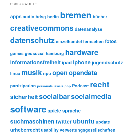
SCHLAGWORTE
bremen
apps
audio
bdsg
berlin
bücher
creativecommons
datenanalyse
datenschutz
fotos
einzelhandel
fernsehen
hardware
games
geosozial
hamburg
informationsfreiheit
iphone
ipad
jugendschutz
musik
open
opendata
linux
npo
recht
partizipation
Podcast
personalausweis
php
socialbar
socialmedia
sicherheit
software
spiele
sprache
ubuntu
suchmaschinen
twitter
update
urheberrecht
usability
verwertungsgesellschaften