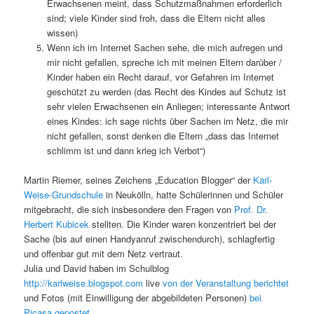
Erwachsenen meint, dass Schutzmaßnahmen erforderlich
sind; viele Kinder sind froh, dass die Eltern nicht alles
wissen)
Wenn ich im Internet Sachen sehe, die mich aufregen und
mir nicht gefallen, spreche ich mit meinen Eltern darüber /
Kinder haben ein Recht darauf, vor Gefahren im Internet
geschützt zu werden (das Recht des Kindes auf Schutz ist
sehr vielen Erwachsenen ein Anliegen; interessante Antwort
eines Kindes: ich sage nichts über Sachen im Netz, die mir
nicht gefallen, sonst denken die Eltern „dass das Internet
schlimm ist und dann krieg ich Verbot“)
Martin Riemer, seines Zeichens „Education Blogger“ der
Karl-
Weise-Grundschule
in Neukölln, hatte Schülerinnen und Schüler
mitgebracht, die sich insbesondere den Fragen von
Prof. Dr.
Herbert Kubicek
stellten. Die Kinder waren konzentriert bei der
Sache (bis auf einen Handyanruf zwischendurch), schlagfertig
und offenbar gut mit dem Netz vertraut.
Julia und David haben im Schulblog
http://karlweise.blogspot.com
live
von der Veranstaltung berichtet
und Fotos (mit Einwilligung der abgebildeten Personen)
bei
Picasa gepostet
.