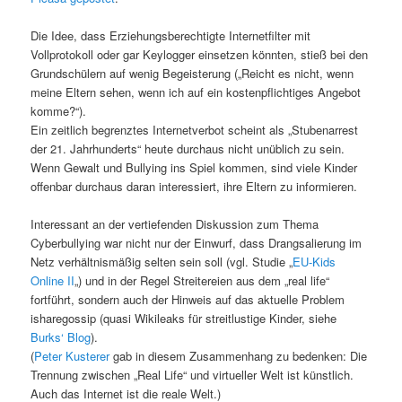
Die Idee, dass Erziehungsberechtigte Internetfilter mit
Vollprotokoll oder gar Keylogger einsetzen könnten, stieß bei den
Grundschülern auf wenig Begeisterung („Reicht es nicht, wenn
meine Eltern sehen, wenn ich auf ein kostenpflichtiges Angebot
komme?“).
Ein zeitlich begrenztes Internetverbot scheint als „Stubenarrest
der 21. Jahrhunderts“ heute durchaus nicht unüblich zu sein.
Wenn Gewalt und Bullying ins Spiel kommen, sind viele Kinder
offenbar durchaus daran interessiert, ihre Eltern zu informieren.
Interessant an der vertiefenden Diskussion zum Thema
Cyberbullying war nicht nur der Einwurf, dass Drangsalierung im
Netz verhältnismäßig selten sein soll (vgl. Studie „
EU-Kids
Online II
„) und in der Regel Streitereien aus dem „real life“
fortführt, sondern auch der Hinweis auf das aktuelle Problem
isharegossip (quasi Wikileaks für streitlustige Kinder, siehe
Burks‘ Blog
).
(
Peter Kusterer
gab in diesem Zusammenhang zu bedenken: Die
Trennung zwischen „Real Life“ und virtueller Welt ist künstlich.
Auch das Internet ist die reale Welt.)