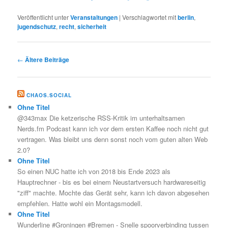
Veröffentlicht unter
Veranstaltungen
|
Verschlagwortet mit
berlin
,
jugendschutz
,
recht
,
sicherheit
Beitragsnavigation
←
Ältere Beiträge
CHAOS.SOCIAL
Ohne Titel
@343max Die ketzerische RSS-Kritik im unterhaltsamen
Nerds.fm Podcast kann ich vor dem ersten Kaffee noch nicht gut
vertragen. Was bleibt uns denn sonst noch vom guten alten Web
2.0?
Ohne Titel
So einen NUC hatte ich von 2018 bis Ende 2023 als
Hauptrechner - bis es bei einem Neustartversuch hardwareseitig
"ziff" machte. Mochte das Gerät sehr, kann ich davon abgesehen
empfehlen. Hatte wohl ein Montagsmodell.
Ohne Titel
Wunderline #Groningen #Bremen - Snelle spoorverbinding tussen