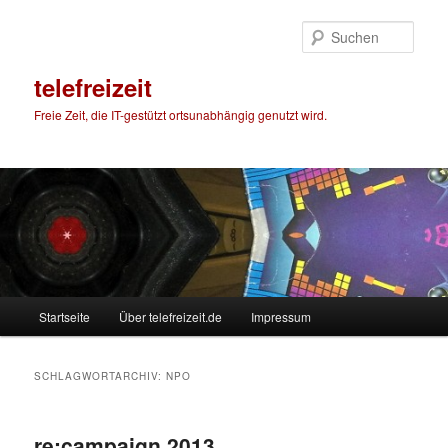
Zum
Zum
primären
sekundären
Such
Inhalt
Inhalt
springen
springen
telefreizeit
Freie Zeit, die IT-gestützt ortsunabhängig genutzt wird.
Hauptmenü
Startseite
Über telefreizeit.de
Impressum
SCHLAGWORTARCHIV:
NPO
re:campaign 2013