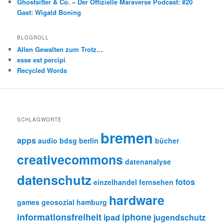
Ghostsitter & Co. – Der Offizielle Maraverse Podcast: #20
Gast: Wigald Boning
BLOGROLL
Allen Gewalten zum Trotz…
esse est percipi
Recycled Words
SCHLAGWORTE
bremen
apps
audio
bdsg
berlin
bücher
creativecommons
datenanalyse
datenschutz
fotos
einzelhandel
fernsehen
hardware
games
geosozial
hamburg
informationsfreiheit
iphone
ipad
jugendschutz