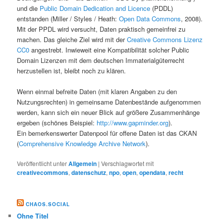
und die
Public Domain Dedication and Licence
(PDDL)
entstanden (Miller / Styles / Heath:
Open Data Commons
, 2008).
Mit der PPDL wird versucht, Daten praktisch gemeinfrei zu
machen. Das gleiche Ziel wird mit der
Creative Commons Lizenz
CC0
angestrebt. Inwieweit eine Kompatibilität solcher Public
Domain Lizenzen mit dem deutschen Immaterialgüterrecht
herzustellen ist, bleibt noch zu klären.
Wenn einmal befreite Daten (mit klaren Angaben zu den
Nutzungsrechten) in gemeinsame Datenbestände aufgenommen
werden, kann sich ein neuer Blick auf größere Zusammenhänge
ergeben (schönes Beispiel:
http://www.gapminder.org
).
Ein bemerkenswerter Datenpool für offene Daten ist das CKAN
(
Comprehensive Knowledge Archive Network
).
Veröffentlicht unter
Allgemein
|
Verschlagwortet mit
creativecommons
,
datenschutz
,
npo
,
open
,
opendata
,
recht
CHAOS.SOCIAL
Ohne Titel