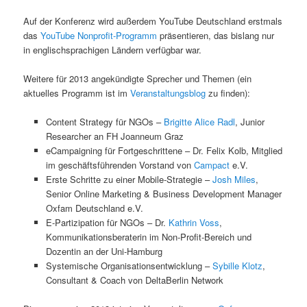
Auf der Konferenz wird außerdem YouTube Deutschland erstmals
das
YouTube Nonprofit-Programm
präsentieren, das bislang nur
in englischsprachigen Ländern verfügbar war.
Weitere für 2013 angekündigte Sprecher und Themen (ein
aktuelles Programm ist im
Veranstaltungsblog
zu finden):
Content Strategy für NGOs –
Brigitte Alice Radl
, Junior
Researcher an FH Joanneum Graz
eCampaigning für Fortgeschrittene – Dr. Felix Kolb, Mitglied
im geschäftsführenden Vorstand von
Campact
e.V.
Erste Schritte zu einer Mobile-Strategie –
Josh Miles
,
Senior Online Marketing & Business Development Manager
Oxfam Deutschland e.V.
E-Partizipation für NGOs – Dr.
Kathrin Voss
,
Kommunikationsberaterin im Non-Profit-Bereich und
Dozentin an der Uni-Hamburg
Systemische Organisationsentwicklung –
Sybille Klotz
,
Consultant & Coach von DeltaBerlin Network