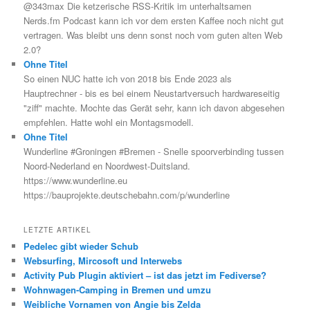
@343max Die ketzerische RSS-Kritik im unterhaltsamen
Nerds.fm Podcast kann ich vor dem ersten Kaffee noch nicht gut
vertragen. Was bleibt uns denn sonst noch vom guten alten Web
2.0?
Ohne Titel
So einen NUC hatte ich von 2018 bis Ende 2023 als
Hauptrechner - bis es bei einem Neustartversuch hardwareseitig
"ziff" machte. Mochte das Gerät sehr, kann ich davon abgesehen
empfehlen. Hatte wohl ein Montagsmodell.
Ohne Titel
Wunderline #Groningen #Bremen - Snelle spoorverbinding tussen
Noord-Nederland en Noordwest-Duitsland.
https://www.wunderline.eu
https://bauprojekte.deutschebahn.com/p/wunderline
LETZTE ARTIKEL
Pedelec gibt wieder Schub
Websurfing, Mircosoft und Interwebs
Activity Pub Plugin aktiviert – ist das jetzt im Fediverse?
Wohnwagen-Camping in Bremen und umzu
Weibliche Vornamen von Angie bis Zelda