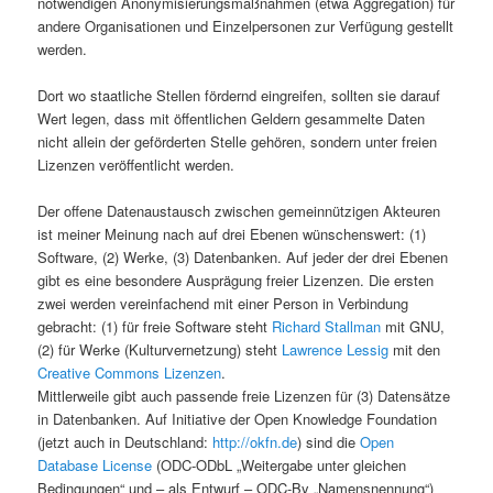
notwendigen Anonymisierungsmaßnahmen (etwa Aggregation) für
andere Organisationen und Einzelpersonen zur Verfügung gestellt
werden.
Dort wo staatliche Stellen fördernd eingreifen, sollten sie darauf
Wert legen, dass mit öffentlichen Geldern gesammelte Daten
nicht allein der geförderten Stelle gehören, sondern unter freien
Lizenzen veröffentlicht werden.
Der offene Datenaustausch zwischen gemeinnützigen Akteuren
ist meiner Meinung nach auf drei Ebenen wünschenswert: (1)
Software, (2) Werke, (3) Datenbanken. Auf jeder der drei Ebenen
gibt es eine besondere Ausprägung freier Lizenzen. Die ersten
zwei werden vereinfachend mit einer Person in Verbindung
gebracht: (1) für freie Software steht
Richard Stallman
mit GNU,
(2) für Werke (Kulturvernetzung) steht
Lawrence Lessig
mit den
Creative Commons Lizenzen
.
Mittlerweile gibt auch passende freie Lizenzen für (3) Datensätze
in Datenbanken. Auf Initiative der Open Knowledge Foundation
(jetzt auch in Deutschland:
http://okfn.de
) sind die
Open
Database License
(ODC-ODbL „Weitergabe unter gleichen
Bedingungen“ und – als Entwurf – ODC-By „Namensnennung“)