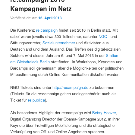
Kampagnen im Netz
Veröffentlicht am
16. April 2013
Die Konferenz
re:campaign
findet seit 2010 in Berlin statt. Mit
dabei waren jeweils etwa 300 Teilnehmer, darunter
NGO
– und
Stiftungsvertreter,
Sozialunternehmer
und Aktivisten aus
Deutschland und dem Ausland. Das Treffen des digital-sozialen
Sektors wird dieses Jahr am 6. und 7. Mai 2013 in der
Station
am Gleisdreieck Berlin
stattfinden. In Workshops, Keynotes und
Barcamps soll gemeinsam über die Möglichkeiten der politischen
Mitbestimmung durch Online-Kommunikation diskutiert werden.
NGO-Tickets sind unter
http://recampaign.de
zu bekommen
(Tickets für die re:campaign gelten uneingeschränkt auch als
Ticket für
re:publica
).
Als besonderes Highlight der re:campaign wird
Betsy Hoover
,
Digital Organizing Director der Obama-Kampagne 2012, in ihrer
Keynote über Freiwilligen-Mobilisierung und die strategische
Verknüpfung von Off- und Online-Angeboten sprechen.