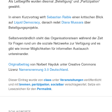
Als Leitbegriffe wurden diesmal „Beteiligung“ und „Partizipation“
gewählt.
In einem Kurzvortrag wirft
Sebastian Raible
einen kritischen Blick
auf
Liquid Democracy
, danach redet
Diana Mussara
über
Beteiligungsprojekte.
Selbstverständlich steht das Organisationsteam während der Zeit
für Fragen rund um die soziale Netzwerke zur Verfügung und es
gibt wie immer Möglichkeiten für informellen Austausch
untereinander.
Originalbeitrag
von Norbert Hayduk unter Creative Commons
Lizenz
Namensnennung 3.0 Deutschland
.
Dieser Eintrag wurde von
claas
unter
Veranstaltungen
veröffentlicht
und mit
bremen
,
partizipation
,
socialbar
verschlagwortet. Setze ein
Lesezeichen für den
Permalink
.
SCHLAGWORTE