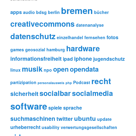
bremen
apps
audio
bdsg
berlin
bücher
creativecommons
datenanalyse
datenschutz
fotos
einzelhandel
fernsehen
hardware
games
geosozial
hamburg
informationsfreiheit
iphone
ipad
jugendschutz
musik
open
opendata
linux
npo
recht
partizipation
Podcast
personalausweis
php
socialbar
socialmedia
sicherheit
software
spiele
sprache
ubuntu
suchmaschinen
twitter
update
urheberrecht
usability
verwertungsgesellschaften