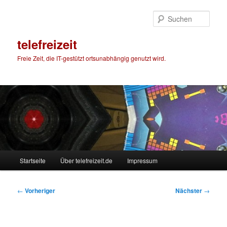
Zum
primären
Such
Inhalt
springen
telefreizeit
Freie Zeit, die IT-gestützt ortsunabhängig genutzt wird.
Hauptmenü
Startseite
Über telefreizeit.de
Impressum
Beitragsnavigation
←
Vorheriger
Nächster
→