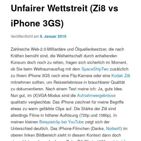
Unfairer Wettstreit (Zi8 vs
iPhone 3GS)
Veröffentlicht am
9. Januar 2010
Zahlreiche Web-2.0-Milliardäre und Ölquellenbesitzer, die nach
Kräften bemüht sind, die Weltwirtschaft durch anhaltenden
Konsum doch noch zu retten, fragen sich sicherlich im Moment,
ob Sie beim Weltraumausflug mit dem
SpaceShipTwo
zusätzlich
zu Ihrem iPhone 3GS noch eine Flip-Kamera oder eine
Kodak Zi8
mitnehmen sollten, um Reiseerlebnisse in brauchbarer Qualität
zu dokumentieren. Nach einem Test meine ich: Ja, gute Idee.
Nun gut, im (X)VGA-Modus sind die
Aufnahmeergebnisse
qualitativ vergleichbar. Das iPhone zeichnet für meine Begriffe
etwas zu warm gefärbte Clips auf. Die Stärke der Zi8 sind
allerdings Filme in höherer Auflösung (720p und 1080p). In
meinen kleinen
Beispielclip bei YouTube
zeigt sich der
Unterschied deutlich. Das iPhone-Filmchen (Danke,
Norbert
!) im
oberen linken Bildbereich sieht in diesem Kontext dann doch