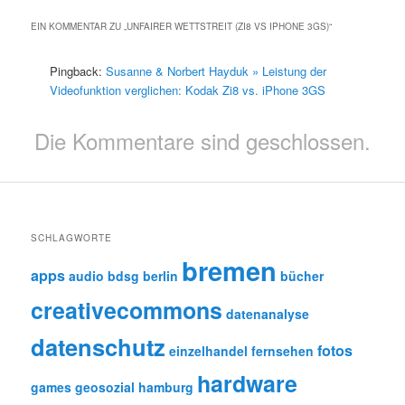
EIN KOMMENTAR ZU „
UNFAIRER WETTSTREIT (ZI8 VS IPHONE 3GS)
“
Pingback:
Susanne & Norbert Hayduk » Leistung der
Videofunktion verglichen: Kodak Zi8 vs. iPhone 3GS
Die Kommentare sind geschlossen.
SCHLAGWORTE
bremen
apps
audio
bdsg
berlin
bücher
creativecommons
datenanalyse
datenschutz
fotos
einzelhandel
fernsehen
hardware
games
geosozial
hamburg