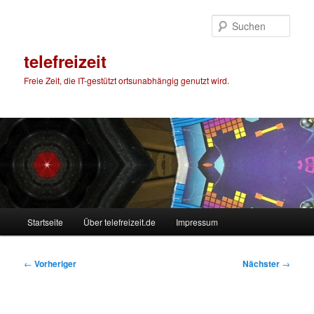
Zum
primären
Such
Inhalt
springen
telefreizeit
Freie Zeit, die IT-gestützt ortsunabhängig genutzt wird.
Hauptmenü
Startseite
Über telefreizeit.de
Impressum
Beitragsnavigation
←
Vorheriger
Nächster
→