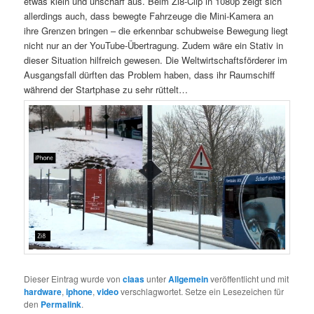
etwas klein und unscharf aus. Beim Zi8-Clip in 1080p zeigt sich
allerdings auch, dass bewegte Fahrzeuge die Mini-Kamera an
ihre Grenzen bringen – die erkennbar schubweise Bewegung liegt
nicht nur an der YouTube-Übertragung. Zudem wäre ein Stativ in
dieser Situation hilfreich gewesen. Die Weltwirtschaftsförderer im
Ausgangsfall dürften das Problem haben, dass ihr Raumschiff
während der Startphase zu sehr rüttelt…
Dieser Eintrag wurde von
claas
unter
Allgemein
veröffentlicht und mit
hardware
,
iphone
,
video
verschlagwortet. Setze ein Lesezeichen für
den
Permalink
.