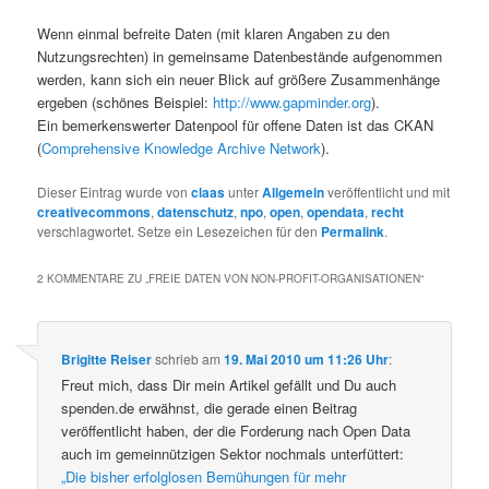
Wenn einmal befreite Daten (mit klaren Angaben zu den
Nutzungsrechten) in gemeinsame Datenbestände aufgenommen
werden, kann sich ein neuer Blick auf größere Zusammenhänge
ergeben (schönes Beispiel:
http://www.gapminder.org
).
Ein bemerkenswerter Datenpool für offene Daten ist das CKAN
(
Comprehensive Knowledge Archive Network
).
Dieser Eintrag wurde von
claas
unter
Allgemein
veröffentlicht und mit
creativecommons
,
datenschutz
,
npo
,
open
,
opendata
,
recht
verschlagwortet. Setze ein Lesezeichen für den
Permalink
.
2 KOMMENTARE ZU „
FREIE DATEN VON NON-PROFIT-ORGANISATIONEN
“
Brigitte Reiser
schrieb
am
19. Mai 2010 um 11:26 Uhr
:
Freut mich, dass Dir mein Artikel gefällt und Du auch
spenden.de erwähnst, die gerade einen Beitrag
veröffentlicht haben, der die Forderung nach Open Data
auch im gemeinnützigen Sektor nochmals unterfüttert:
„Die bisher erfolglosen Bemühungen für mehr