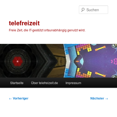
Zum
primären
Such
Inhalt
springen
telefreizeit
Freie Zeit, die IT-gestützt ortsunabhängig genutzt wird.
Hauptmenü
Startseite
Über telefreizeit.de
Impressum
Beitragsnavigation
←
Vorheriger
Nächster
→