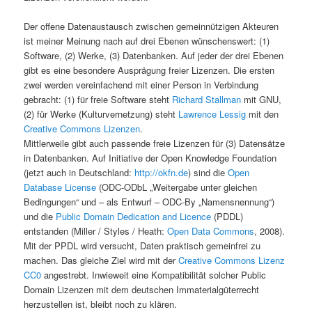
Der offene Datenaustausch zwischen gemeinnützigen Akteuren
ist meiner Meinung nach auf drei Ebenen wünschenswert: (1)
Software, (2) Werke, (3) Datenbanken. Auf jeder der drei Ebenen
gibt es eine besondere Ausprägung freier Lizenzen. Die ersten
zwei werden vereinfachend mit einer Person in Verbindung
gebracht: (1) für freie Software steht
Richard Stallman
mit GNU,
(2) für Werke (Kulturvernetzung) steht
Lawrence Lessig
mit den
Creative Commons Lizenzen
.
Mittlerweile gibt auch passende freie Lizenzen für (3) Datensätze
in Datenbanken. Auf Initiative der Open Knowledge Foundation
(jetzt auch in Deutschland:
http://okfn.de
) sind die
Open
Database License
(ODC-ODbL „Weitergabe unter gleichen
Bedingungen“ und – als Entwurf – ODC-By „Namensnennung“)
und die
Public Domain Dedication and Licence
(PDDL)
entstanden (Miller / Styles / Heath:
Open Data Commons
, 2008).
Mit der PPDL wird versucht, Daten praktisch gemeinfrei zu
machen. Das gleiche Ziel wird mit der
Creative Commons Lizenz
CC0
angestrebt. Inwieweit eine Kompatibilität solcher Public
Domain Lizenzen mit dem deutschen Immaterialgüterrecht
herzustellen ist, bleibt noch zu klären.