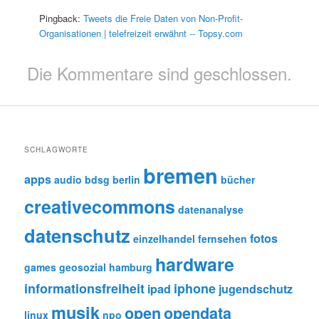
Pingback:
Tweets die Freie Daten von Non-Profit-
Organisationen | telefreizeit erwähnt -- Topsy.com
Die Kommentare sind geschlossen.
SCHLAGWORTE
bremen
apps
audio
bdsg
berlin
bücher
creativecommons
datenanalyse
datenschutz
fotos
einzelhandel
fernsehen
hardware
games
geosozial
hamburg
informationsfreiheit
iphone
ipad
jugendschutz
musik
open
opendata
linux
npo