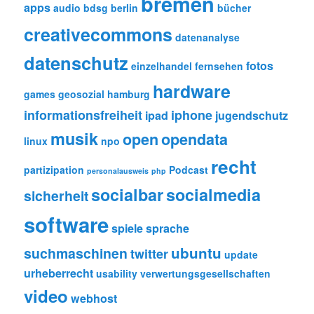
bremen
apps
audio
bdsg
berlin
bücher
creativecommons
datenanalyse
datenschutz
fotos
einzelhandel
fernsehen
hardware
games
geosozial
hamburg
informationsfreiheit
iphone
ipad
jugendschutz
musik
open
opendata
linux
npo
recht
partizipation
Podcast
personalausweis
php
socialbar
socialmedia
sicherheit
software
spiele
sprache
ubuntu
suchmaschinen
twitter
update
urheberrecht
usability
verwertungsgesellschaften
video
webhost