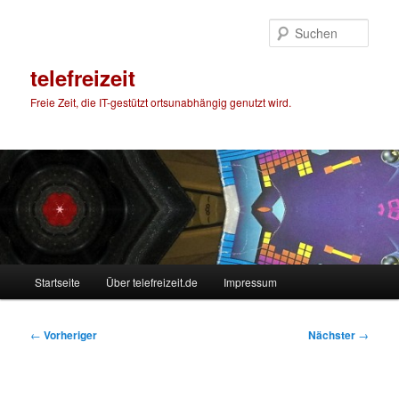
Zum
primären
Such
Inhalt
springen
telefreizeit
Freie Zeit, die IT-gestützt ortsunabhängig genutzt wird.
Hauptmenü
Startseite
Über telefreizeit.de
Impressum
Beitragsnavigation
←
Vorheriger
Nächster
→