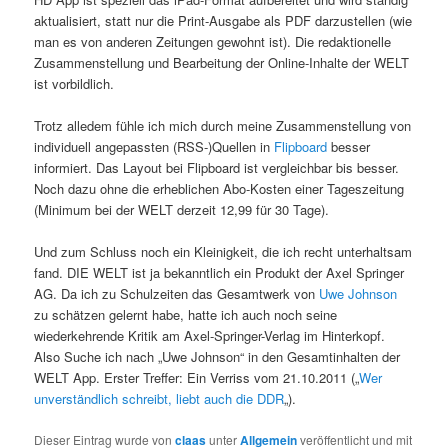
aktualisiert, statt nur die Print-Ausgabe als PDF darzustellen (wie
man es von anderen Zeitungen gewohnt ist). Die redaktionelle
Zusammenstellung und Bearbeitung der Online-Inhalte der WELT
ist vorbildlich.
Trotz alledem fühle ich mich durch meine Zusammenstellung von
individuell angepassten (RSS-)Quellen in
Flipboard
besser
informiert. Das Layout bei Flipboard ist vergleichbar bis besser.
Noch dazu ohne die erheblichen Abo-Kosten einer Tageszeitung
(Minimum bei der WELT derzeit 12,99 für 30 Tage).
Und zum Schluss noch ein Kleinigkeit, die ich recht unterhaltsam
fand. DIE WELT ist ja bekanntlich ein Produkt der Axel Springer
AG. Da ich zu Schulzeiten das Gesamtwerk von
Uwe Johnson
zu schätzen gelernt habe, hatte ich auch noch seine
wiederkehrende Kritik am Axel-Springer-Verlag im Hinterkopf.
Also Suche ich nach „Uwe Johnson“ in den Gesamtinhalten der
WELT App. Erster Treffer: Ein Verriss vom 21.10.2011 („
Wer
unverständlich schreibt, liebt auch die DDR
„).
Dieser Eintrag wurde von
claas
unter
Allgemein
veröffentlicht und mit