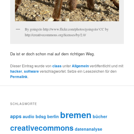
By goingslo http://www.flickr.com/photos/goingslo/ CC by
http://creativecommons.org/licenses/by/2.0/
Da ist er doch schon mal auf dem richtigen Weg.
Dieser Eintrag wurde von
claas
unter
Allgemein
veröffentlicht und mit
hacker
,
software
verschlagwortet. Setze ein Lesezeichen für den
Permalink
.
SCHLAGWORTE
bremen
apps
audio
bdsg
berlin
bücher
creativecommons
datenanalyse