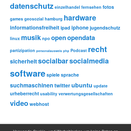
datenschutz
fotos
einzelhandel
fernsehen
hardware
games
geosozial
hamburg
informationsfreiheit
iphone
ipad
jugendschutz
musik
open
opendata
linux
npo
recht
partizipation
Podcast
personalausweis
php
socialbar
socialmedia
sicherheit
software
spiele
sprache
ubuntu
suchmaschinen
twitter
update
urheberrecht
usability
verwertungsgesellschaften
video
webhost