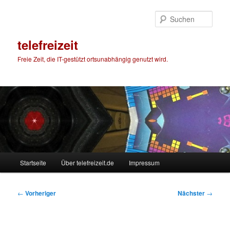
Zum
primären
Such
Inhalt
springen
telefreizeit
Freie Zeit, die IT-gestützt ortsunabhängig genutzt wird.
Hauptmenü
Startseite
Über telefreizeit.de
Impressum
Beitragsnavigation
←
Vorheriger
Nächster
→