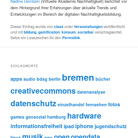
Nadine Dembski
(Virtuelle Akademie Nachhaltigkeit) berichtet vor
dem Hintergrund ihrer Erfahrungen über aktuelle Trends und
Entwicklungen im Bereich der digitalen Nachhaltigkeitsbildung.
Dieser Eintrag wurde von
claas
unter
Veranstaltungen
veröffentlicht
und mit
bildung
,
gamification
,
konsum
,
socialbar
verschlagwortet.
Setze ein Lesezeichen für den
Permalink
.
SCHLAGWORTE
bremen
apps
audio
bdsg
berlin
bücher
creativecommons
datenanalyse
datenschutz
fotos
einzelhandel
fernsehen
hardware
games
geosozial
hamburg
informationsfreiheit
iphone
ipad
jugendschutz
musik
open
opendata
linux
npo