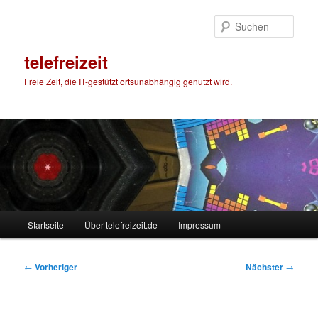
Zum
primären
Such
Inhalt
springen
telefreizeit
Freie Zeit, die IT-gestützt ortsunabhängig genutzt wird.
Hauptmenü
Startseite
Über telefreizeit.de
Impressum
Beitragsnavigation
←
Vorheriger
Nächster
→