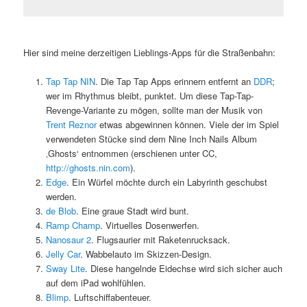
Hier sind meine derzeitigen Lieblings-Apps für die Straßenbahn:
Tap Tap NIN
. Die Tap Tap Apps erinnern entfernt an
DDR
;
wer im Rhythmus bleibt, punktet. Um diese Tap-Tap-
Revenge-Variante zu mögen, sollte man der Musik von
Trent Reznor
etwas abgewinnen können. Viele der im Spiel
verwendeten Stücke sind dem Nine Inch Nails Album
‚Ghosts‘ entnommen (erschienen unter CC,
http://ghosts.nin.com
).
Edge
. Ein Würfel möchte durch ein Labyrinth geschubst
werden.
de Blob
. Eine graue Stadt wird bunt.
Ramp
Champ
. Virtuelles Dosenwerfen.
Nanosaur 2
. Flugsaurier mit Raketenrucksack.
Jelly Car
. Wabbelauto im Skizzen-Design.
Sway
Lite
. Diese hangelnde Eidechse wird sich sicher auch
auf dem iPad wohlfühlen.
Blimp
. Luftschiffabenteuer.