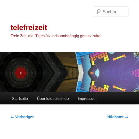
Zum
primären
Such
Inhalt
springen
telefreizeit
Freie Zeit, die IT-gestützt ortsunabhängig genutzt wird.
Hauptmenü
Startseite
Über telefreizeit.de
Impressum
Beitragsnavigation
←
Vorheriger
Nächster
→