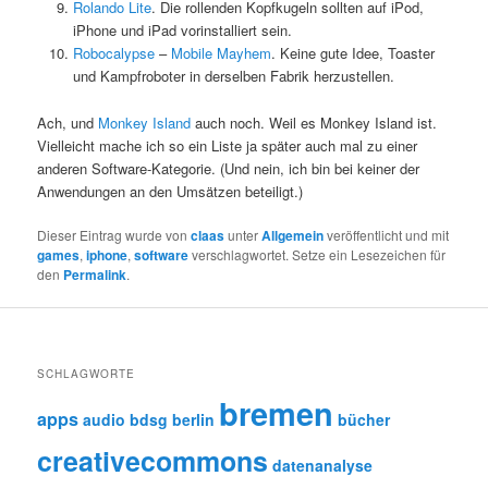
Rolando
Lite
. Die rollenden Kopfkugeln sollten auf iPod,
iPhone und iPad vorinstalliert sein.
Robocalypse
–
Mobile Mayhem
. Keine gute Idee, Toaster
und Kampfroboter in derselben Fabrik herzustellen.
Ach, und
Monkey Island
auch noch. Weil es Monkey Island ist.
Vielleicht mache ich so ein Liste ja später auch mal zu einer
anderen Software-Kategorie. (Und nein, ich bin bei keiner der
Anwendungen an den Umsätzen beteiligt.)
Dieser Eintrag wurde von
claas
unter
Allgemein
veröffentlicht und mit
games
,
iphone
,
software
verschlagwortet. Setze ein Lesezeichen für
den
Permalink
.
SCHLAGWORTE
bremen
apps
audio
bdsg
berlin
bücher
creativecommons
datenanalyse