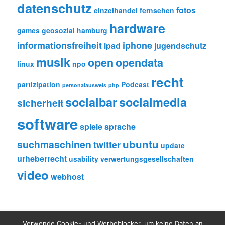
datenschutz
fotos
einzelhandel
fernsehen
hardware
games
geosozial
hamburg
informationsfreiheit
iphone
ipad
jugendschutz
musik
open
opendata
linux
npo
recht
partizipation
Podcast
personalausweis
php
socialbar
socialmedia
sicherheit
software
spiele
sprache
ubuntu
suchmaschinen
twitter
update
urheberrecht
usability
verwertungsgesellschaften
video
webhost
Verwende Cookie- und Werbeblocker, um keine Daten an