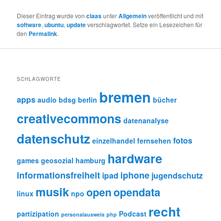
Dieser Eintrag wurde von
claas
unter
Allgemein
veröffentlicht und mit
software
,
ubuntu
,
update
verschlagwortet. Setze ein Lesezeichen für
den
Permalink
.
SCHLAGWORTE
bremen
apps
audio
bdsg
berlin
bücher
creativecommons
datenanalyse
datenschutz
fotos
einzelhandel
fernsehen
hardware
games
geosozial
hamburg
informationsfreiheit
iphone
ipad
jugendschutz
musik
open
opendata
linux
npo
recht
partizipation
Podcast
personalausweis
php