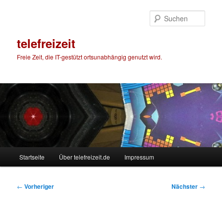
Zum
primären
Such
Inhalt
springen
telefreizeit
Freie Zeit, die IT-gestützt ortsunabhängig genutzt wird.
Hauptmenü
Startseite
Über telefreizeit.de
Impressum
Beitragsnavigation
←
Vorheriger
Nächster
→