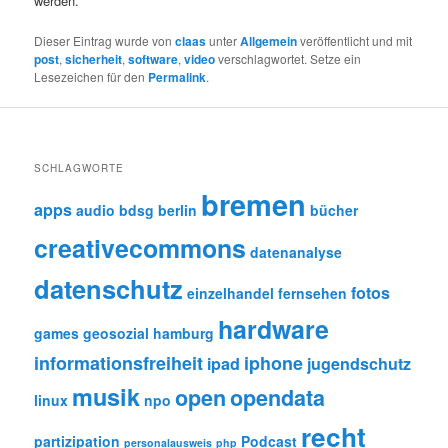
werden.
Dieser Eintrag wurde von
claas
unter
Allgemein
veröffentlicht und mit
post
,
sicherheit
,
software
,
video
verschlagwortet. Setze ein
Lesezeichen für den
Permalink
.
SCHLAGWORTE
bremen
apps
audio
bdsg
berlin
bücher
creativecommons
datenanalyse
datenschutz
fotos
einzelhandel
fernsehen
hardware
games
geosozial
hamburg
informationsfreiheit
iphone
ipad
jugendschutz
musik
open
opendata
linux
npo
recht
partizipation
Podcast
personalausweis
php