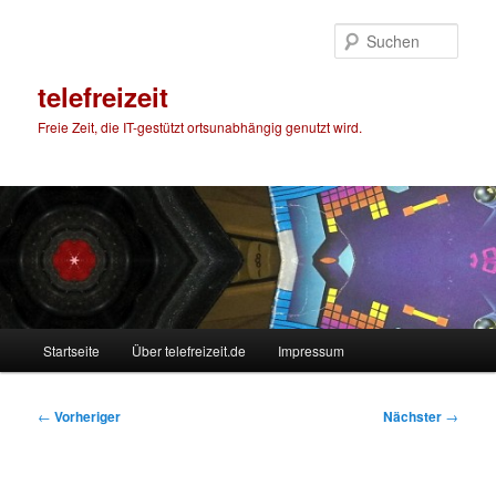
Zum
primären
Such
Inhalt
springen
telefreizeit
Freie Zeit, die IT-gestützt ortsunabhängig genutzt wird.
Hauptmenü
Startseite
Über telefreizeit.de
Impressum
Beitragsnavigation
←
Vorheriger
Nächster
→