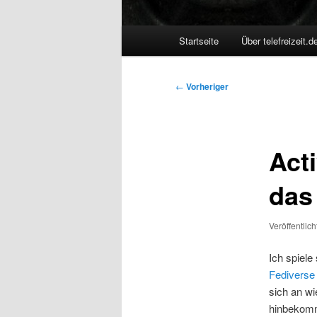
Hauptmenü
Startseite
Über telefreizeit.d
Beitragsnavigation
←
Vorheriger
Acti
das
Veröffentlic
Ich spiel
Fediverse
sich an wi
hinbekom