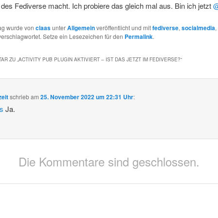
 des Fediverse macht. Ich probiere das gleich mal aus. Bin ich jetzt
@
rag wurde von
claas
unter
Allgemein
veröffentlicht und mit
fediverse
,
socialmedia
,
erschlagwortet. Setze ein Lesezeichen für den
Permalink
.
AR ZU „
ACTIVITY PUB PLUGIN AKTIVIERT – IST DAS JETZT IM FEDIVERSE?
“
zeit
schrieb
am
25. November 2022 um 22:31 Uhr
:
s
Ja.
Die Kommentare sind geschlossen.