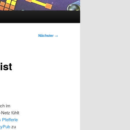
Nächster
→
ist
ich im
-Netz fühlt
 Pfefferle
ityPub
zu