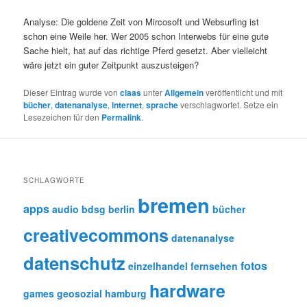
Analyse: Die goldene Zeit von Mircosoft und Websurfing ist
schon eine Weile her. Wer 2005 schon Interwebs für eine gute
Sache hielt, hat auf das richtige Pferd gesetzt. Aber vielleicht
wäre jetzt ein guter Zeitpunkt auszusteigen?
Dieser Eintrag wurde von
claas
unter
Allgemein
veröffentlicht und mit
bücher
,
datenanalyse
,
internet
,
sprache
verschlagwortet. Setze ein
Lesezeichen für den
Permalink
.
SCHLAGWORTE
bremen
apps
audio
bdsg
berlin
bücher
creativecommons
datenanalyse
datenschutz
fotos
einzelhandel
fernsehen
hardware
games
geosozial
hamburg