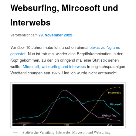
Websurfing, Mircosoft und
Interwebs
Veröffentlicht am
29. November 2022
Vor über 10 Jahren habe ich ja schon einmal
etwas zu Ngrams
gepostet
. Nun ist mir mal wieder eine Begriffskombination in den
Kopf gekommen, zu der ich dringend mal eine Statistik sehen
wollte:
Mircosoft, websurfing und interwebs
in englischsprachigen
Veröffentlichungen seit 1975. Und ich wurde nicht enttäuscht.
Statistische Verteilung: Interwebs, Mircosoft und Websurfing