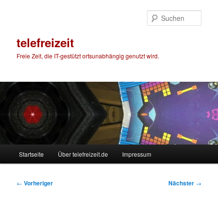
Zum
primären
Such
Inhalt
springen
telefreizeit
Freie Zeit, die IT-gestützt ortsunabhängig genutzt wird.
Hauptmenü
Startseite
Über telefreizeit.de
Impressum
Beitragsnavigation
←
Vorheriger
Nächster
→