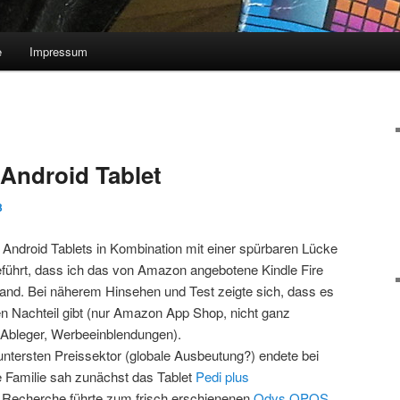
e
Impressum
 Android Tablet
3
Android Tablets in Kombination mit einer spürbaren Lücke
eführt, dass ich das von Amazon angebotene Kindle Fire
and. Bei näherem Hinsehen und Test zeigte sich, dass es
n Nachteil gibt (nur Amazon App Shop, nicht ganz
Ableger, Werbeeinblendungen).
untersten Preissektor (globale Ausbeutung?) endete bei
 Familie sah zunächst das Tablet
Pedi plus
e Recherche führte zum frisch erschienenen
Odys OPOS
,