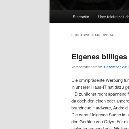
Hauptmenü
Startseite
Über telefreizeit.d
SCHLAGWORTARCHIV:
TABLET
Eigenes billiges
Veröffentlicht am
12. Dezember 201
Die omnipräsente Werbung für 
in unserer Haus-IT hat dazu g
HD zunächst recht spannend f
da doch den einen oder andere
brandneue Hardware, Android-
Die darauf folgende Suche im 
den Geräten von Odys. Für die
vielversprechend aus. Weiter