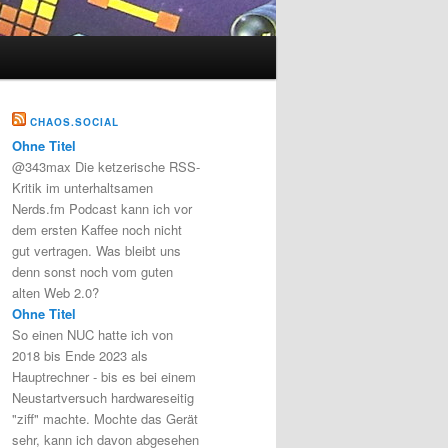
CHAOS.SOCIAL
Ohne Titel
@343max Die ketzerische RSS-
Kritik im unterhaltsamen
Nerds.fm Podcast kann ich vor
dem ersten Kaffee noch nicht
gut vertragen. Was bleibt uns
denn sonst noch vom guten
alten Web 2.0?
Ohne Titel
So einen NUC hatte ich von
2018 bis Ende 2023 als
Hauptrechner - bis es bei einem
Neustartversuch hardwareseitig
"ziff" machte. Mochte das Gerät
sehr, kann ich davon abgesehen