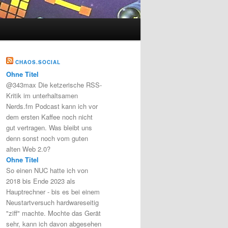
CHAOS.SOCIAL
Ohne Titel
@343max Die ketzerische RSS-
Kritik im unterhaltsamen
Nerds.fm Podcast kann ich vor
dem ersten Kaffee noch nicht
gut vertragen. Was bleibt uns
denn sonst noch vom guten
alten Web 2.0?
Ohne Titel
So einen NUC hatte ich von
2018 bis Ende 2023 als
Hauptrechner - bis es bei einem
Neustartversuch hardwareseitig
"ziff" machte. Mochte das Gerät
sehr, kann ich davon abgesehen