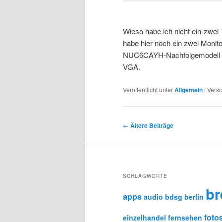
Wieso habe ich nicht ein-zwe
habe hier noch ein zwei Monit
NUC6CAYH-Nachfolgemodell ha
VGA.
Veröffentlicht unter
Allgemein
|
Versc
Beitragsnavigation
←
Ältere Beiträge
SCHLAGWORTE
b
apps
audio
bdsg
berlin
foto
einzelhandel
fernsehen