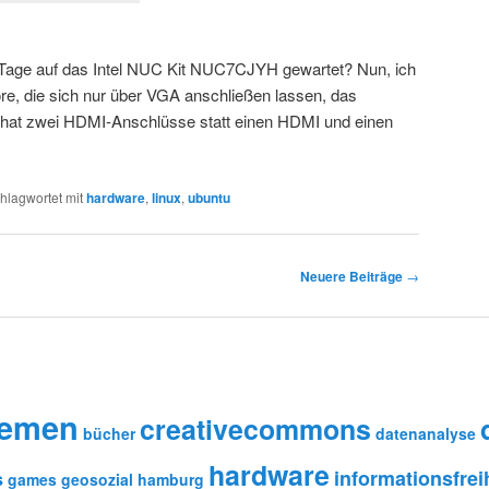
i Tage auf das Intel NUC Kit NUC7CJYH gewartet? Nun, ich
ore, die sich nur über VGA anschließen lassen, das
t zwei HDMI-Anschlüsse statt einen HDMI und einen
hlagwortet mit
hardware
,
linux
,
ubuntu
Neuere Beiträge
→
remen
creativecommons
bücher
datenanalyse
hardware
informationsfrei
s
games
geosozial
hamburg