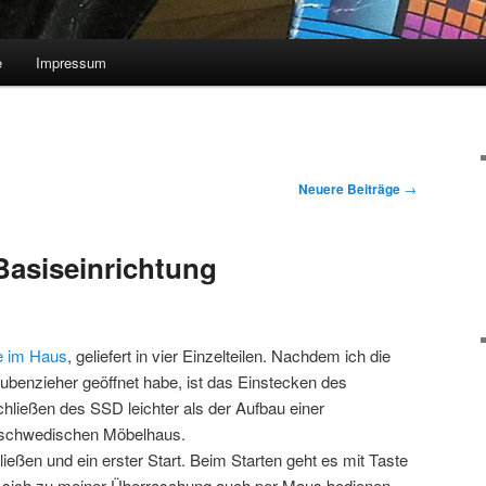
e
Impressum
Neuere Beiträge
→
Basiseinrichtung
e im Haus
, geliefert in vier Einzelteilen. Nachdem ich die
enzieher geöffnet habe, ist das Einstecken des
hließen des SSD leichter als der Aufbau einer
 schwedischen Möbelhaus.
eßen und ein erster Start. Beim Starten geht es mit Taste
s sich zu meiner Überraschung auch per Maus bedienen