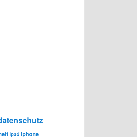
datenschutz
heit
iphone
ipad